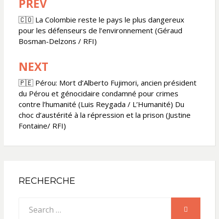
PREV
Navigation
de
🇨🇴 La Colombie reste le pays le plus dangereux
pour les défenseurs de l’environnement (Géraud
l’article
Bosman-Delzons / RFI)
NEXT
🇵🇪 Pérou: Mort d’Alberto Fujimori, ancien président
du Pérou et génocidaire condamné pour crimes
contre l’humanité (Luis Reygada / L’Humanité) Du
choc d’austérité à la répression et la prison (Justine
Fontaine/ RFI)
RECHERCHE
Search
SEARCH
for: