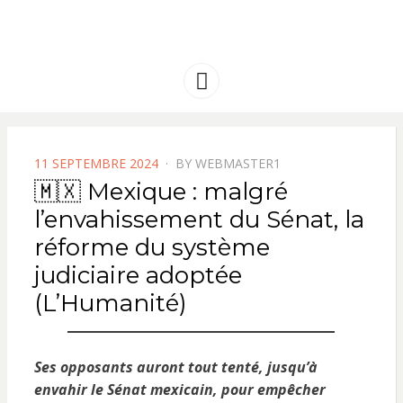
FRANCE
Solidarité international et Amitiés
entre les peuples
AMERIQUE
Menu
LATINE
POSTED
11 SEPTEMBRE 2024
BY
WEBMASTER1
ON
🇲🇽 Mexique : malgré
l’envahissement du Sénat, la
réforme du système
judiciaire adoptée
(L’Humanité)
Ses opposants auront tout tenté, jusqu’à
envahir le Sénat mexicain, pour empêcher