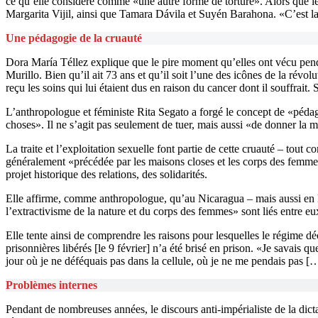
ce qu’elle considère comme «une autre forme de torture». Alors que l
Margarita Vijil, ainsi que Tamara Dávila et Suyén Barahona. «C’est la
Une pédagogie de la cruauté
Dora María Téllez explique que le pire moment qu’elles ont vécu pen
Murillo. Bien qu’il ait 73 ans et qu’il soit l’une des icônes de la rév
reçu les soins qui lui étaient dus en raison du cancer dont il souffrait
L’anthropologue et féministe Rita Segato a forgé le concept de «pédagogi
choses». Il ne s’agit pas seulement de tuer, mais aussi «de donner la mo
La traite et l’exploitation sexuelle font partie de cette cruauté – tout
généralement «précédée par les maisons closes et les corps des femmes q
projet historique des relations, des solidarités.
Elle affirme, comme anthropologue, qu’au Nicaragua – mais aussi en Pal
l’extractivisme de la nature et du corps des femmes» sont liés entre e
Elle tente ainsi de comprendre les raisons pour lesquelles le régime d
prisonnières libérés [le 9 février] n’a été brisé en prison. «Je savais
jour où je ne déféquais pas dans la cellule, où je ne me pendais pas […
Problèmes internes
Pendant de nombreuses années, le discours anti-impérialiste de la dictat