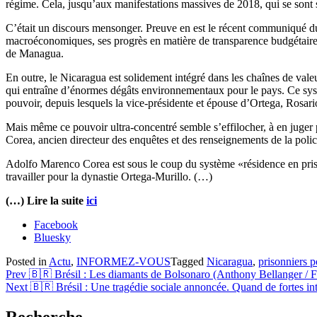
régime. Cela, jusqu’aux manifestations massives de 2018, qui se sont so
C’était un discours mensonger. Preuve en est le récent communiqué du 
macroéconomiques, ses progrès en matière de transparence budgétaire e
de Managua.
En outre, le Nicaragua est solidement intégré dans les chaînes de valeur
qui entraîne d’énormes dégâts environnementaux pour le pays. Ce systèm
pouvoir, depuis lesquels la vice-présidente et épouse d’Ortega, Rosario
Mais même ce pouvoir ultra-concentré semble s’effilocher, à en juger 
Corea, ancien directeur des enquêtes et des renseignements de la polic
Adolfo Marenco Corea est sous le coup du système «résidence en prison» q
travailler pour la dynastie Ortega-Murillo. (…)
(…) Lire la suite
ici
Partager
Facebook
la
Bluesky
publication
Posted in
Actu
,
INFORMEZ-VOUS
Tagged
Nicaragua
,
prisonniers p
"🇳🇮
Navigation
Prev
🇧🇷 Brésil : Les diamants de Bolsonaro (Anthony Bellanger / F
Nicaragua.
Next
🇧🇷 Brésil : Une tragédie sociale annoncée. Quand de fortes inte
«La
de
pédagogie
l’article
de
Recherche