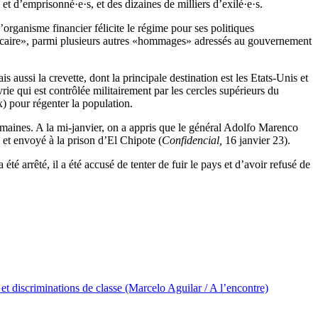
t d’emprisonné·e·s, et des dizaines de milliers d’exilé·e·s.
rganisme financier félicite le régime pour ses politiques
 bancaire», parmi plusieurs autres «hommages» adressés au gouvernement
 aussi la crevette, dont la principale destination est les Etats-Unis et
e qui est contrôlée militairement par les cercles supérieurs du
x) pour régenter la population.
emaines. A la mi-janvier, on a appris que le général Adolfo Marenco
 et envoyé à la prison d’El Chipote (
Confidencial,
16 janvier 23).
é arrêté, il a été accusé de tenter de fuir le pays et d’avoir refusé de
et discriminations de classe (Marcelo Aguilar / A l’encontre)