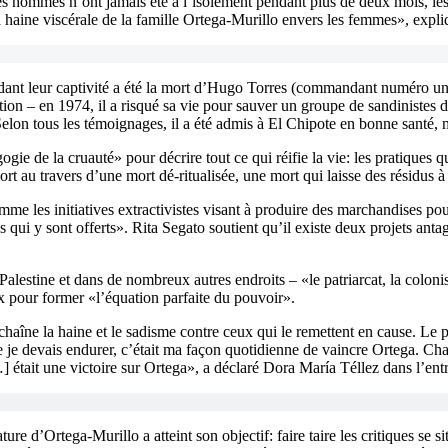
es hommes n’ont jamais été à l’isolement pendant plus de deux mois, l
 haine viscérale de la famille Ortega-Murillo envers les femmes», expl
dant leur captivité a été la mort d’Hugo Torres (commandant numéro un 
olution – en 1974, il a risqué sa vie pour sauver un groupe de sandinistes
. Selon tous les témoignages, il a été admis à El Chipote en bonne santé, m
e de la cruauté» pour décrire tout ce qui réifie la vie: les pratiques qui
rt au travers d’une mort dé-ritualisée, une mort qui laisse des résidus à
 comme les initiatives extractivistes visant à produire des marchandises p
ui y sont offerts». Rita Segato soutient qu’il existe deux projets antago
estine et dans de nombreux autres endroits – «le patriarcat, la colonisa
ux pour former «l’équation parfaite du pouvoir».
échaîne la haine et le sadisme contre ceux qui le remettent en cause. Le
 que je devais endurer, c’était ma façon quotidienne de vaincre Ortega. C
] était une victoire sur Ortega», a déclaré Dora María Téllez dans l’entre
ure d’Ortega-Murillo a atteint son objectif: faire taire les critiques se 