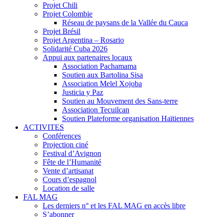
Projet Chili
Projet Colombie
Réseau de paysans de la Vallée du Cauca
Projet Brésil
Projet Argentina – Rosario
Solidarité Cuba 2026
Appui aux partenaires locaux
Association Pachamama
Soutien aux Bartolina Sisa
Association Melel Xojoba
Justicia y Paz
Soutien au Mouvement des Sans-terre
Association Tecuilcan
Soutien Plateforme organisation Haïtiennes
ACTIVITES
Conférences
Projection ciné
Festival d’Avignon
Fête de l’Humanité
Vente d’artisanat
Cours d’espagnol
Location de salle
FAL MAG
Les derniers n° et les FAL MAG en accès libre
S’abonner