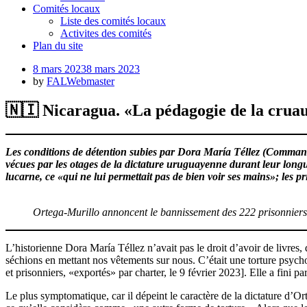
Comités locaux
Liste des comités locaux
Activites des comités
Plan du site
Posted
8 mars 2023
8 mars 2023
on
by
FALWebmaster
🇳🇮 Nicaragua. «La pédagogie de la cruaut
Les conditions de détention subies par Dora María Téllez (Command
vécues par les otages de la dictature uruguayenne durant leur longue
lucarne, ce «qui ne lui permettait pas de bien voir ses mains»; les 
Ortega-Murillo annoncent le bannissement des 222 prisonniers 
L’historienne Dora María Téllez n’avait pas le droit d’avoir de livres,
séchions en mettant nos vêtements sur nous. C’était une torture psychol
et prisonniers, «exportés» par charter, le 9 février 2023]. Elle a fini 
Le plus symptomatique, car il dépeint le caractère de la dictature d’Or