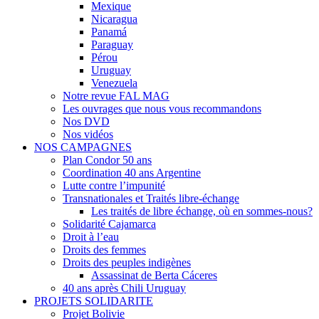
Mexique
Nicaragua
Panamá
Paraguay
Pérou
Uruguay
Venezuela
Notre revue FAL MAG
Les ouvrages que nous vous recommandons
Nos DVD
Nos vidéos
NOS CAMPAGNES
Plan Condor 50 ans
Coordination 40 ans Argentine
Lutte contre l’impunité
Transnationales et Traités libre-échange
Les traités de libre échange, où en sommes-nous?
Solidarité Cajamarca
Droit à l’eau
Droits des femmes
Droits des peuples indigènes
Assassinat de Berta Cáceres
40 ans après Chili Uruguay
PROJETS SOLIDARITE
Projet Bolivie