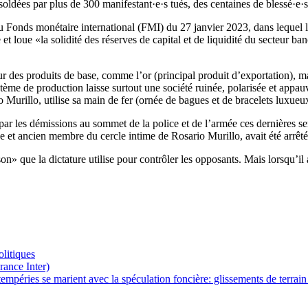
ldées par plus de 300 manifestant·e·s tués, des centaines de blessé·e·s e
Fonds monétaire international (FMI) du 27 janvier 2023, dans lequel l’o
t loue «la solidité des réserves de capital et de liquidité du secteur
 des produits de base, comme l’or (principal produit d’exportation), mais
e de production laisse surtout une société ruinée, polarisée et appauvri
 Murillo, utilise sa main de fer (ornée de bagues et de bracelets luxueu
par les démissions au sommet de la police et de l’armée ces dernières s
e et ancien membre du cercle intime de Rosario Murillo, avait été arrêté
ue la dictature utilise pour contrôler les opposants. Mais lorsqu’il a ét
olitiques
rance Inter)
mpéries se marient avec la spéculation foncière: glissements de terrain 