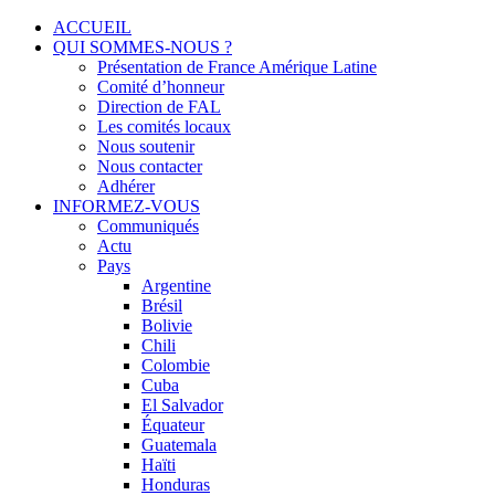
Menu
Skip
ACCUEIL
to
QUI SOMMES-NOUS ?
Solidarité international et Amitiés entre les peuples
FRANCE AMERIQUE LATINE
content
Présentation de France Amérique Latine
Comité d’honneur
Direction de FAL
Les comités locaux
Nous soutenir
Nous contacter
Adhérer
INFORMEZ-VOUS
Communiqués
Actu
Pays
Argentine
Brésil
Bolivie
Chili
Colombie
Cuba
El Salvador
Équateur
Guatemala
Haïti
Honduras