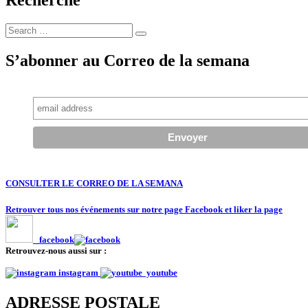
la
cruauté»
Search
(Raúl
Search
for:
Zibechi
S’abonner au Correo de la semana
/
A
l’encontre)"
CONSULTER LE CORREO DE LA SEMANA
Retrouver tous nos événements sur notre page Facebook et liker la page
facebook
Retrouvez-nous aussi sur :
instagram
youtube
ADRESSE POSTALE