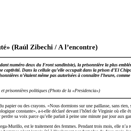
é» (Raúl Zibechi / A l’encontre)
ant numéro deux du Front sandiniste), la prisonnière la plus emblém
 captivité. Dans la cellule qu’elle occupait dans la prison d’El Chipo
prisonnières n’étaient même pas autorisées à connaître l’heure, comme 
et prisonnières politiques (Photo de la «Presidencia»)
 du papier ou des crayons. «Nous dormions sur une paillasse, sans rien, s
ogique constante», a-t-elle déclaré devant l’hôtel de Virginie où elle é
par perdre sa voix parce qu’elle parlait à peine une minute par jour aux g
tega-Murillo, est le traitement des femmes. Pendant trois mois, elle n’a 