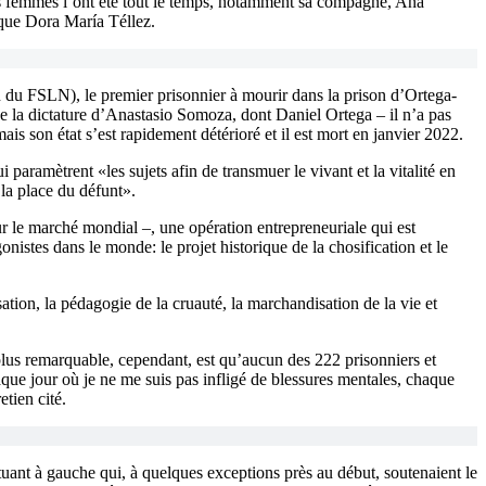
es femmes l’ont été tout le temps, notamment sa compagne, Ana
ique Dora María Téllez.
du FSLN), le premier prisonnier à mourir dans la prison d’Ortega-
 de la dictature d’Anastasio Somoza, dont Daniel Ortega – il n’a pas
ais son état s’est rapidement détérioré et il est mort en janvier 2022.
 paramètrent «les sujets afin de transmuer le vivant et la vitalité en
 la place du défunt».
our le marché mondial –, une opération entrepreneuriale qui est
nistes dans le monde: le projet historique de la chosification et le
tion, la pédagogie de la cruauté, la marchandisation de la vie et
 plus remarquable, cependant, est qu’aucun des 222 prisonniers et
haque jour où je ne me suis pas infligé de blessures mentales, chaque
tien cité.
situant à gauche qui, à quelques exceptions près au début, soutenaient le