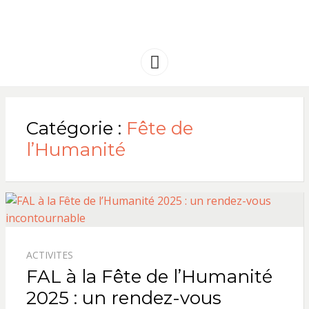
FRANCE
Solidarité international et Amitiés
entre les peuples
AMERIQUE
Menu
LATINE
Catégorie :
Fête de
l’Humanité
ACTIVITES
FAL à la Fête de l’Humanité
2025 : un rendez-vous