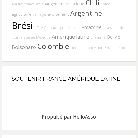
Chili
changement climatique
Antilles françaises
Chine
Argentine
agriculture
avortement
barrages
Brésil
Amazonie
Che Guevara
agro-écologie
assassinats de
Amérique latine
Bolivie
journalistes au Mexique
chavisme
Colombie
Bolsonaro
cinéma et télévision
Brumadinho
SOUTENIR FRANCE AMÉRIQUE LATINE
Propulsé par
HelloAsso