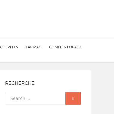
entre les peuples
CE
IQUE
ACTIVITES
FAL MAG
COMITÉS LOCAUX
NE
RECHERCHE
Search
SEARCH
for: