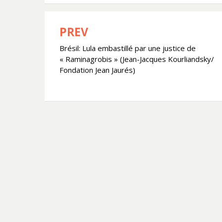
PREV
Navigation
Brésil: Lula embastillé par une justice de
de
« Raminagrobis » (Jean-Jacques Kourliandsky/
l’article
Fondation Jean Jaurés)