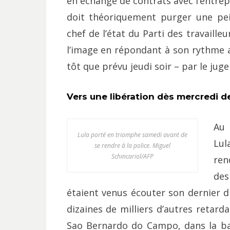
en échange de contrats avec l’entrep
doit théoriquement purger une pei
chef de l’état du Parti des travailleu
l’image en répondant à son rythme
tôt que prévu jeudi soir – par le jug
Vers une libération dès mercredi de
Au 
Lula porté en triomphe samedi avant de
Lul
se rendre à la police. Miguel
Schincariol/AFP
ren
des
étaient venus écouter son dernier di
dizaines de milliers d’autres retard
Sao Bernardo do Campo, dans la ban