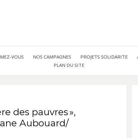
Solidarité international et Amitiés 
FRAN
AMER
RMEZ-VOUS
NOS CAMPAGNES
PROJETS SOLIDARITE
PLAN DU SITE
LATI
ère des pauvres »,
hane Aubouard/