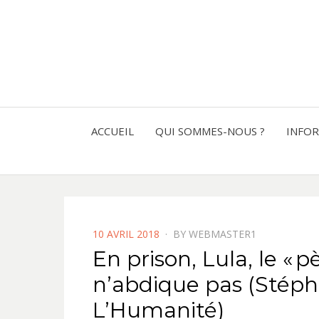
ACCUEIL
QUI SOMMES-NOUS ?
INFO
POSTED
10 AVRIL 2018
BY
WEBMASTER1
ON
En prison, Lula, le « p
n’abdique pas (Stép
L’Humanité)