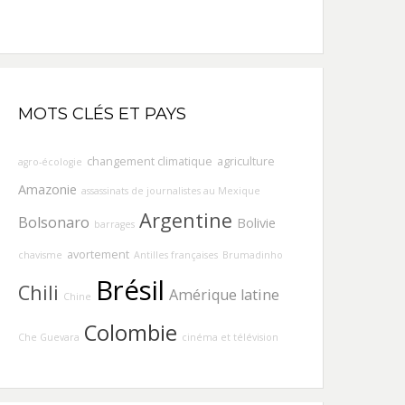
MOTS CLÉS ET PAYS
changement climatique
agriculture
agro-écologie
Amazonie
assassinats de journalistes au Mexique
Argentine
Bolsonaro
Bolivie
barrages
avortement
chavisme
Antilles françaises
Brumadinho
Brésil
Chili
Amérique latine
Chine
Colombie
Che Guevara
cinéma et télévision