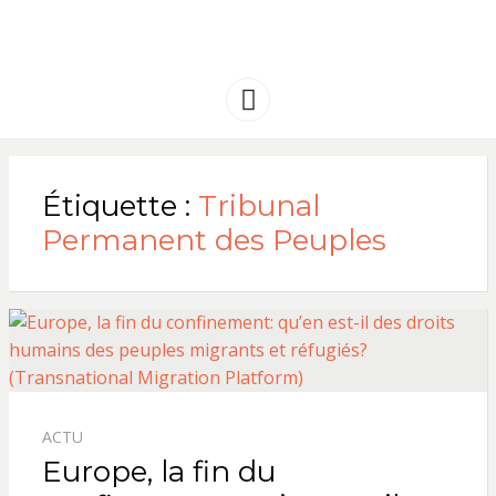
FRANCE
Solidarité international et Amitiés
entre les peuples
AMERIQUE
Menu
LATINE
Étiquette :
Tribunal
Permanent des Peuples
ACTU
Europe, la fin du