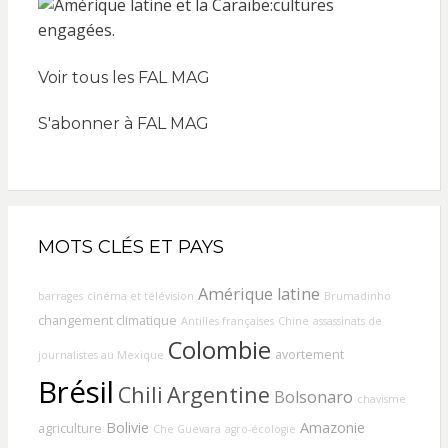
Voir tous les FAL MAG
S'abonner à FAL MAG
MOTS CLÉS ET PAYS
Amérique latine
barrages
cinéma et télévision
Brumadinho
changement climatique
Antilles françaises
Chine
assassinats de
Colombie
avortement
journalistes au Mexique
Brésil
Chili
Argentine
Bolsonaro
chavisme
Bolivie
Amazonie
agriculture
Che Guevara
agro-écologie