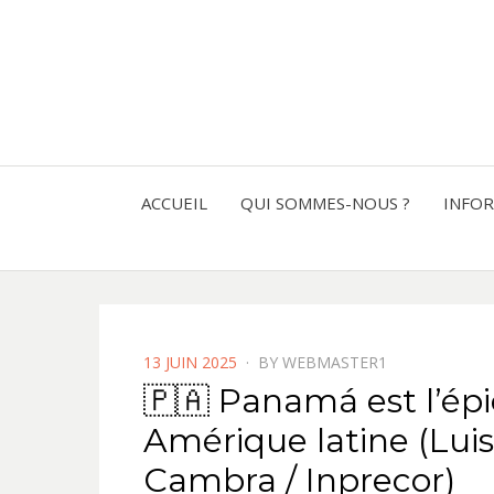
ACCUEIL
QUI SOMMES-NOUS ?
INFO
POSTED
13 JUIN 2025
BY
WEBMASTER1
ON
🇵🇦 Panamá est l’épi
Amérique latine (Luis
Cambra / Inprecor)