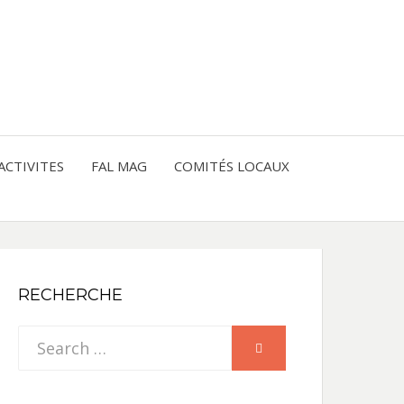
entre les peuples
CE
IQUE
ACTIVITES
FAL MAG
COMITÉS LOCAUX
NE
RECHERCHE
Search
SEARCH
for: