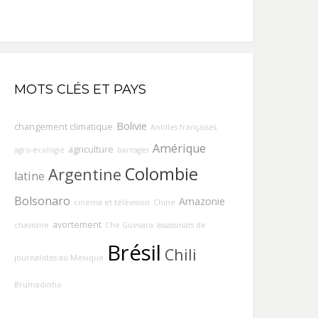
MOTS CLÉS ET PAYS
Bolivie
changement climatique
Antilles françaises
Amérique
agriculture
agro-écologie
barrages
Colombie
Argentine
latine
Bolsonaro
Amazonie
cinéma et télévision
Chine
avortement
chavisme
Che Guevara
assassinats de
Brésil
Chili
journalistes au Mexique
Brumadinho