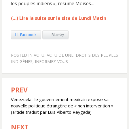
les peuples indiens », résume Moisés…
(…) Lire la suite sur le site de Lundi Matin
Facebook
Bluesky
POSTED IN
ACTU
,
ACTU DE UNE
,
DROITS DES PEUPLES
INDIGÈNES
,
INFORMEZ-VOUS
PREV
Navigation
de
Venezuela : le gouvernement mexicain expose sa
nouvelle politique étrangère de « non intervention »
l’article
(article traduit par Luis Alberto Reygada)
NEXT