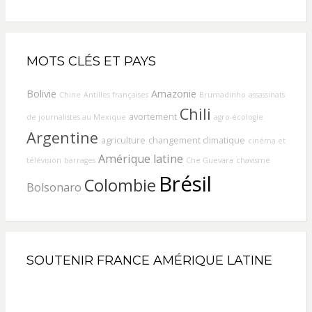
MOTS CLÉS ET PAYS
Bolivie
Amazonie
Chine
Antilles françaises
Brumadinho
assassinats
Chili
avortement
de journalistes au Mexique
agro-écologie
Argentine
agriculture
changement climatique
cinéma et
Amérique latine
télévision
barrages
Che Guevara
chavisme
Brésil
Colombie
Bolsonaro
SOUTENIR FRANCE AMÉRIQUE LATINE