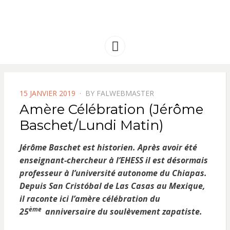
FRANCE
Solidarité international et Amitiés
entre les peuples
AMERIQUE
Menu
LATINE
POSTED
15 JANVIER 2019
BY
FALWEBMASTER
ON
Amère Célébration (Jérôme
Baschet/Lundi Matin)
Jérôme Baschet est historien. Après avoir été
enseignant-chercheur à l’EHESS il est désormais
professeur à l’université autonome du Chiapas.
Depuis San Cristóbal de Las Casas au Mexique,
il raconte ici l’amère célébration du
ème
25
anniversaire du soulèvement zapatiste.