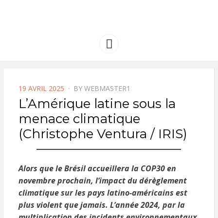
FRANCE
Solidarité international et Amitiés
entre les peuples
AMERIQUE
Menu
LATINE
POSTED
19 AVRIL 2025
BY
WEBMASTER1
ON
L’Amérique latine sous la
menace climatique
(Christophe Ventura / IRIS)
Alors que le Brésil accueillera la COP30 en
novembre prochain, l’impact du dérèglement
climatique sur les pays latino-américains est
plus violent que jamais. L’année 2024, par la
multiplication des incidents environnementaux,