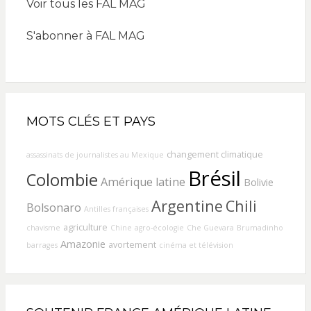
Voir tous les FAL MAG
S'abonner à FAL MAG
MOTS CLÉS ET PAYS
changement climatique
assassinats de journalistes au Mexique
Brésil
Colombie
Amérique latine
Bolivie
Argentine
Chili
Bolsonaro
Antilles françaises
agriculture
chavisme
Chine
agro-écologie
Che Guevara
Brumadinho
Amazonie
avortement
barrages
cinéma et télévision