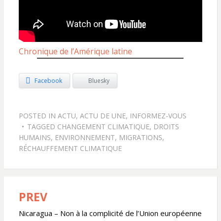
Chronique de l’Amérique latine
Facebook
Bluesky
POSTED IN
ACTU
,
ACTU DE UNE
,
INFORMEZ-VOUS
TAGGED
CHANGEMENT CLIMATIQUE
,
DROITS
HUMAINS
,
ENVIRONNEMENT
,
MIGRATIONS
,
RÉCHAUFFEMENT CLIMATIQUE
PREV
Navigation
de
Nicaragua – Non à la complicité de l’Union européenne