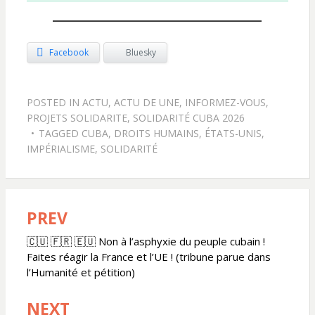
Facebook
Bluesky
POSTED IN
ACTU
,
ACTU DE UNE
,
INFORMEZ-VOUS
,
PROJETS SOLIDARITE
,
SOLIDARITÉ CUBA 2026
TAGGED
CUBA
,
DROITS HUMAINS
,
ÉTATS-UNIS
,
IMPÉRIALISME
,
SOLIDARITÉ
PREV
Navigation
de
🇨🇺 🇫🇷 🇪🇺 Non à l’asphyxie du peuple cubain !
Faites réagir la France et l’UE ! (tribune parue dans
l’article
l’Humanité et pétition)
NEXT