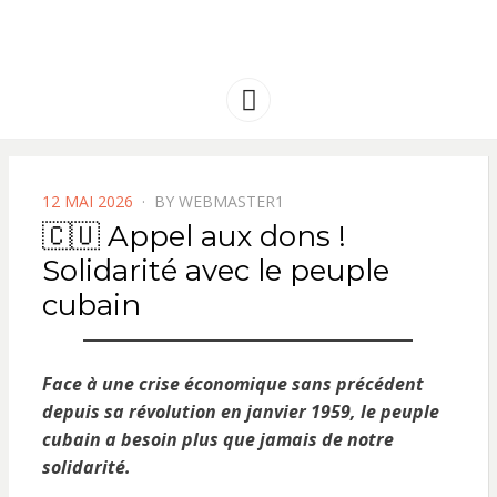
FRANCE
Solidarité international et Amitiés
entre les peuples
AMERIQUE
Menu
LATINE
POSTED
12 MAI 2026
BY
WEBMASTER1
ON
🇨🇺 Appel aux dons !
Solidarité avec le peuple
cubain
Face à une crise économique sans précédent
depuis sa révolution en janvier 1959, le peuple
cubain a besoin plus que jamais de notre
solidarité.