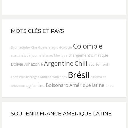
MOTS CLÉS ET PAYS
Colombie
Brumadinho
Che Guevara
agro-écologie
changement climatique
assassinats de journalistes au Mexique
Argentine
Chili
Bolivie
Amazonie
avortement
Brésil
chavisme
barrages
Antilles françaises
cinéma et
Bolsonaro
Amérique latine
agriculture
télévision
Chine
SOUTENIR FRANCE AMÉRIQUE LATINE