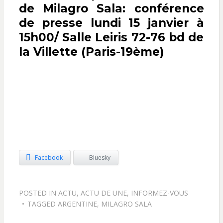
de Milagro Sala: conférence
de presse lundi 15 janvier à
15h00/ Salle Leiris 72-76 bd de
la Villette (Paris-19ème)
Facebook
Bluesky
POSTED IN
ACTU
,
ACTU DE UNE
,
INFORMEZ-VOUS
TAGGED
ARGENTINE
,
MILAGRO SALA