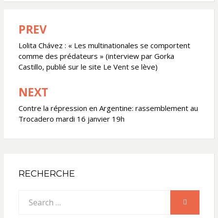
PREV
Navigation
de
Lolita Chávez : « Les multinationales se comportent
comme des prédateurs » (interview par Gorka
l’article
Castillo, publié sur le site Le Vent se lève)
NEXT
Contre la répression en Argentine: rassemblement au
Trocadero mardi 16 janvier 19h
RECHERCHE
Search
SEARCH
for: