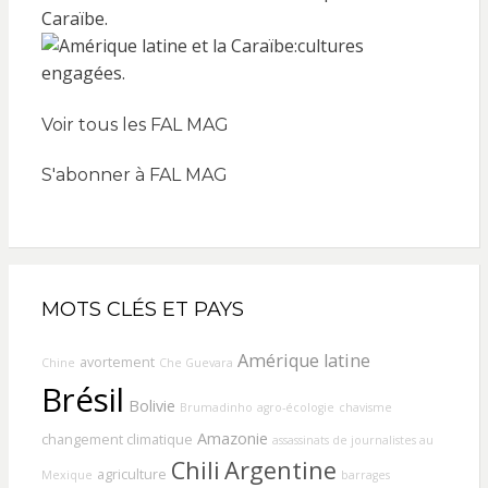
Voir tous les FAL MAG
S'abonner à FAL MAG
MOTS CLÉS ET PAYS
Amérique latine
avortement
Chine
Che Guevara
Brésil
Bolivie
Brumadinho
agro-écologie
chavisme
Amazonie
changement climatique
assassinats de journalistes au
Chili
Argentine
agriculture
Mexique
barrages