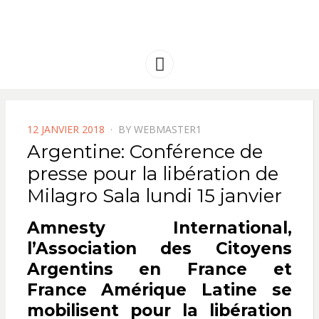
FRANCE
Solidarité international et Amitiés
entre les peuples
AMERIQUE
Menu
LATINE
POSTED
12 JANVIER 2018
BY
WEBMASTER1
ON
Argentine: Conférence de
presse pour la libération de
Milagro Sala lundi 15 janvier
Amnesty International,
l’Association des Citoyens
Argentins en France et
France Amérique Latine se
mobilisent
pour la libération