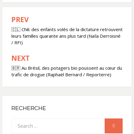
PREV
Navigation
de
🇨🇱 Chili: des enfants volés de la dictature retrouvent
leurs familles quarante ans plus tard (Naïla Derroisné
l’article
/ RFI)
NEXT
🇧🇷 Au Brésil, des potagers bio poussent au cœur du
trafic de drogue (Raphaël Bernard / Reporterre)
RECHERCHE
Search
SEARCH
for: