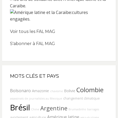
Voir tous les FAL MAG
S'abonner à FAL MAG
MOTS CLÉS ET PAYS
Colombie
Bolsonaro
Amazonie
Bolivie
chavisme
changement climatique
assassinats de journalistes au Mexique
Brésil
Argentine
Chine
Brumadinho
barrages
Amérique latine
avortement
agriculture
agro-écologie