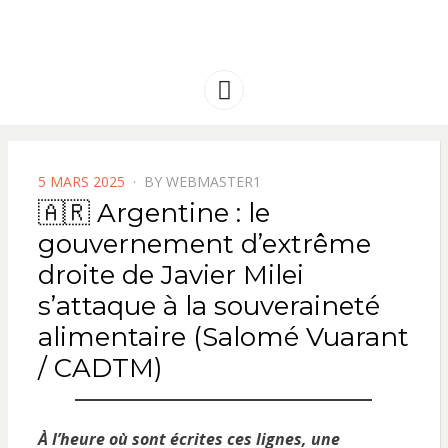
FRANCE
Solidarité international et Amitiés
entre les peuples
AMERIQUE
Menu
LATINE
POSTED
5 MARS 2025
BY
WEBMASTER1
ON
🇦🇷 Argentine : le
gouvernement d’extrême
droite de Javier Milei
s’attaque à la souveraineté
alimentaire (Salomé Vuarant
/ CADTM)
À l’heure où sont écrites ces lignes, une