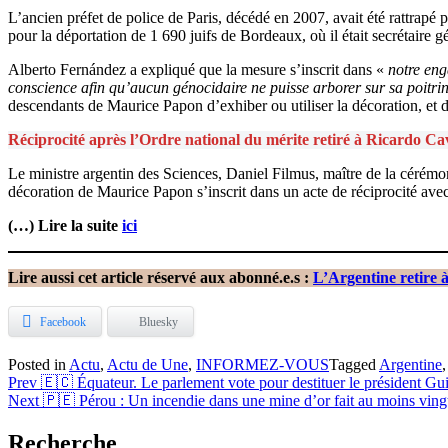
L’ancien préfet de police de Paris, décédé en 2007, avait été rattrapé 
pour la déportation de 1 690 juifs de Bordeaux, où il était secrétaire
Alberto Fernández a expliqué que la mesure s’inscrit dans «
notre eng
conscience afin qu’aucun génocidaire ne puisse arborer sur sa poitri
descendants de Maurice Papon d’exhiber ou utiliser la décoration, et 
Réciprocité après l’Ordre national du mérite retiré à Ricardo Ca
Le ministre argentin des Sciences, Daniel Filmus, maître de la cérémo
décoration de Maurice Papon s’inscrit dans un acte de réciprocité ave
(…) Lire la suite
ici
Lire aussi cet article réservé aux abonné.e.s :
L’Argentine retire 
Facebook
Bluesky
Posted in
Actu
,
Actu de Une
,
INFORMEZ-VOUS
Tagged
Argentine
Navigation
Prev
🇪🇨 Équateur. Le parlement vote pour destituer le président 
Next
🇵🇪 Pérou : Un incendie dans une mine d’or fait au moins ving
de
l’article
Recherche