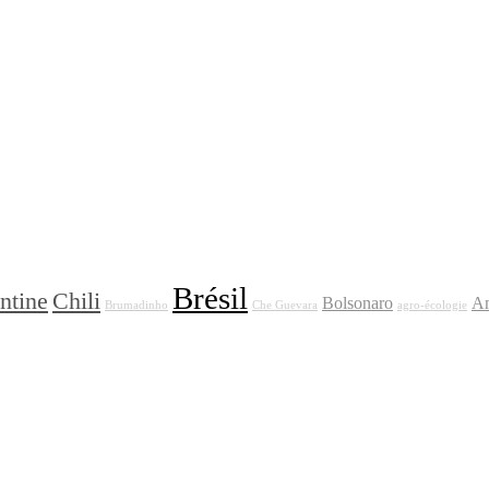
Brésil
ntine
Chili
Bolsonaro
Am
Brumadinho
Che Guevara
agro-écologie