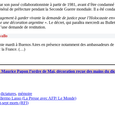
par son passé collaborationniste à partir de 1981, avant d’être condamné
 général de préfecture pendant la Seconde Guerre mondiale. Il a été cond
agement à garder vivante la demande de justice pour l’Holocauste envers
ne une décoration argentine
». Le décret, qui paraîtra mercredi au Bullet
d’une demande de restitution.
vallo
nie mardi à Buenos Aires en présence notamment des ambassadeurs de Fra
c la France. (…)
à Maurice Papon l’ordre de Mai, décoration reçue des mains du d
,
dictatures
,
mémoire
Guillermo Lasso (La Presse avec AFP/ Le Monde)
t-sept morts (RFI)