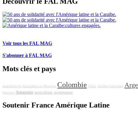
Découvrir le FAL MAG
Voir tous les FAL MAG
S'abonner à FAL MAG
Mots clés et pays
Colombie
Arge
assassinats de journalistes au Mexique
Chine
Antilles françaises
Amazonie
agriculture
avortement
barrages
Soutenir France Amérique Latine