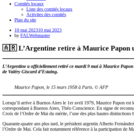
Comités locaux
Liste des comités locaux
Activites des comités
Plan du site
Posted
10 mai 2023
10 mai 2023
on
by
FALWebmaster
🇦🇷 L’Argentine retire à Maurice Papon u
L’Argentine a officiellement retiré ce mardi 9 mai à Maurice Papon l
de Valéry Giscard d’Estaing.
Maurice Papon, le 15 mars 1958 à Paris. © AFP
Lorsqu’il arrive à Buenos Aires le 1er avril 1979, Maurice Papon est 
correspondant à Buenos Aires, Théo Conscience. En signe de reconnais
Croix de l’Ordre de Mai du mérite, l’une des plus hautes distinctions 
Quarante-quatre ans plus tard, le président argentin Alberto Fernández
l’Ordre de Mai. Cela fait notamment référence à la participation de Mau