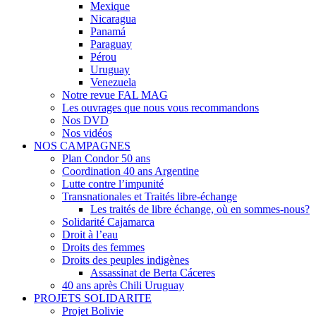
Mexique
Nicaragua
Panamá
Paraguay
Pérou
Uruguay
Venezuela
Notre revue FAL MAG
Les ouvrages que nous vous recommandons
Nos DVD
Nos vidéos
NOS CAMPAGNES
Plan Condor 50 ans
Coordination 40 ans Argentine
Lutte contre l’impunité
Transnationales et Traités libre-échange
Les traités de libre échange, où en sommes-nous?
Solidarité Cajamarca
Droit à l’eau
Droits des femmes
Droits des peuples indigènes
Assassinat de Berta Cáceres
40 ans après Chili Uruguay
PROJETS SOLIDARITE
Projet Bolivie