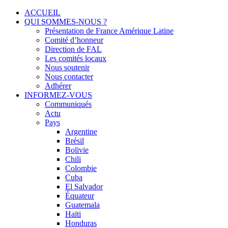
Menu
Skip
ACCUEIL
to
QUI SOMMES-NOUS ?
Solidarité international et Amitiés entre les peuples
FRANCE AMERIQUE LATINE
content
Présentation de France Amérique Latine
Comité d’honneur
Direction de FAL
Les comités locaux
Nous soutenir
Nous contacter
Adhérer
INFORMEZ-VOUS
Communiqués
Actu
Pays
Argentine
Brésil
Bolivie
Chili
Colombie
Cuba
El Salvador
Équateur
Guatemala
Haïti
Honduras