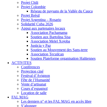
Projet Chili
Projet Colombie
Réseau de paysans de la Vallée du Cauca
Projet Brésil
Projet Argentina – Rosario
Solidarité Cuba 2026
Appui aux partenaires locaux
Association Pachamama
Soutien aux Bartolina Sisa
Association Melel Xojoba
Justicia y Paz
Soutien au Mouvement des Sans-terre
Association Tecuilcan
Soutien Plateforme organisation Haïtiennes
ACTIVITES
Conférences
Projection ciné
Festival d’Avignon
Fête de l’Humanité
Vente d’artisanat
Cours d’espagnol
Location de salle
FAL MAG
Les derniers n° et les FAL MAG en accès libre
S’abonner