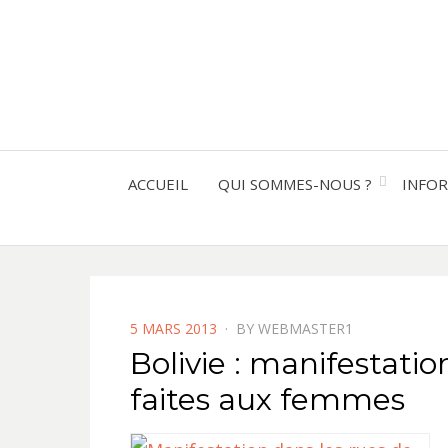
ACCUEIL
QUI SOMMES-NOUS ?
INFO
POSTED
5 MARS 2013
BY
WEBMASTER1
ON
Bolivie : manifestatio
faites aux femmes