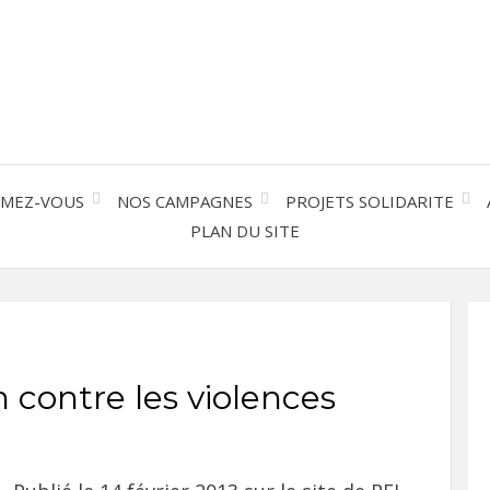
Solidarité international et Amitiés 
FRAN
AMER
RMEZ-VOUS
NOS CAMPAGNES
PROJETS SOLIDARITE
PLAN DU SITE
LATI
n contre les violences