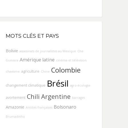
MOTS CLÉS ET PAYS
Bolivie
assassinats de journalistes au Mexique
Che
Amérique latine
Guevara
cinéma et télévision
Colombie
agriculture
chavisme
Chine
Brésil
changement climatique
agro-écologie
Chili
Argentine
avortement
barrages
Bolsonaro
Amazonie
Antilles françaises
Brumadinho