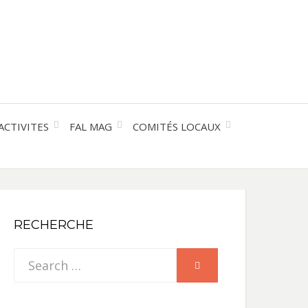
entre les peuples
CE
IQUE
ACTIVITES
FAL MAG
COMITÉS LOCAUX
NE
RECHERCHE
Search
SEARCH
for: