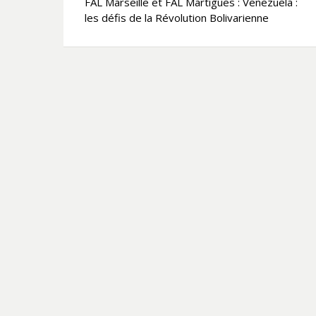
FAL Marseille et FAL Martigues : Venezuela :
de
les défis de la Révolution Bolivarienne
l’article