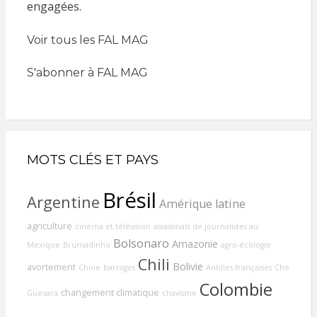
Voir tous les FAL MAG
S'abonner à FAL MAG
MOTS CLÉS ET PAYS
Brésil
Argentine
Amérique latine
agriculture
cinéma et télévision
assassinats de journalistes au
Bolsonaro
Amazonie
Mexique
Brumadinho
agro-écologie
Chili
Bolivie
avortement
Chine
barrages
Antilles françaises
Che
Colombie
changement climatique
Guevara
chavisme