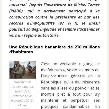
universel. Depuis l’investiture de Michel Temer
(PMDB), qui a activement participé à la
conspiration contre la présidente et bat des
records d’impopularité (97 % !), le Brésil
poursuit sa dégringolade et semble s’acheminer
vers un régime autoritaire.
Une République bananière de 210 millions
d’habitants
C’est un véritable « gang de
malfaiteurs », selon les mots de
l’ex-procureur général de la
République, qui a élu résidence
Opération de
l’armée dans une
dans les allées du pouvoir et se
favela de la
montre prêt à tout pour s’y
province de Rio
maintenir et perpétuer ses
(novembre 2017).
Mauro
pratiques condamnables. En