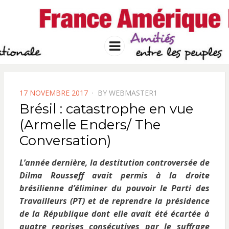
FRANCE
Solidarité international et Amitiés
entre les peuples
AMERIQUE
Menu
LATINE
POSTED
17 NOVEMBRE 2017
BY
WEBMASTER1
ON
Brésil : catastrophe en vue
(Armelle Enders/ The
Conversation)
L’année dernière, la destitution controversée de
Dilma Rousseff avait permis à la droite
brésilienne d’éliminer du pouvoir le Parti des
Travailleurs (PT) et de reprendre la présidence
de la République dont elle avait été écartée à
quatre reprises consécutives par le suffrage