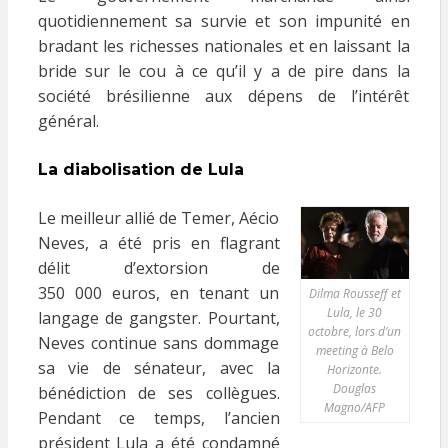
quotidiennement sa survie et son impunité en
bradant les richesses nationales et en laissant la
bride sur le cou à ce qu’il y a de pire dans la
société brésilienne aux dépens de l’intérêt
général.
La diabolisation de Lula
Le meilleur allié de Temer, Aécio
Neves, a été pris en flagrant
délit d’extorsion de
350 000 euros, en tenant un
Dilma Rousseff et
Lula, le 30
langage de gangster. Pourtant,
octobre, lors d’un
Neves continue sans dommage
meeting à Belo
sa vie de sénateur, avec la
Horizonte.
Douglas
bénédiction de ses collègues.
Magno/AFP
Pendant ce temps, l’ancien
président Lula a été condamné