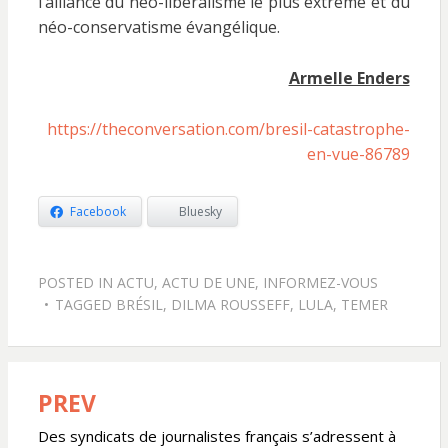
l’alliance du néo-libéralisme le plus extrême et du
néo-conservatisme évangélique.
Armelle Enders
https://theconversation.com/bresil-catastrophe-
en-vue-86789
Facebook
Bluesky
POSTED IN
ACTU
,
ACTU DE UNE
,
INFORMEZ-VOUS
TAGGED
BRÉSIL
,
DILMA ROUSSEFF
,
LULA
,
TEMER
PREV
Navigation
de
Des syndicats de journalistes français s’adressent à