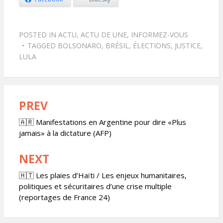
POSTED IN
ACTU
,
ACTU DE UNE
,
INFORMEZ-VOUS
TAGGED
BOLSONARO
,
BRÉSIL
,
ÉLECTIONS
,
JUSTICE
,
LULA
PREV
Navigation
de
🇦🇷 Manifestations en Argentine pour dire «Plus
jamais» à la dictature (AFP)
l’article
NEXT
🇭🇹 Les plaies d’Haïti / Les enjeux humanitaires,
politiques et sécuritaires d’une crise multiple
(reportages de France 24)