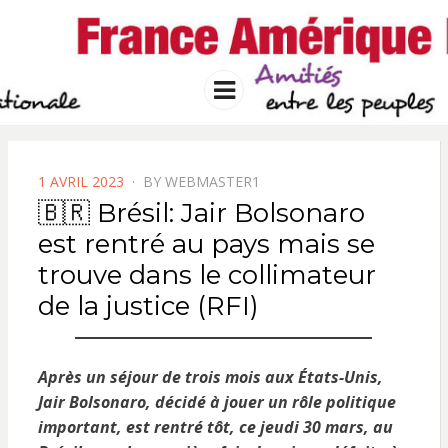
FRANCE
Solidarité international et Amitiés
entre les peuples
AMERIQUE
Menu
LATINE
POSTED
1 AVRIL 2023
BY
WEBMASTER1
ON
🇧🇷 Brésil: Jair Bolsonaro
est rentré au pays mais se
trouve dans le collimateur
de la justice (RFI)
Après un séjour de trois mois aux États-Unis,
Jair Bolsonaro, décidé à jouer un rôle politique
important, est rentré tôt, ce jeudi 30 mars, au