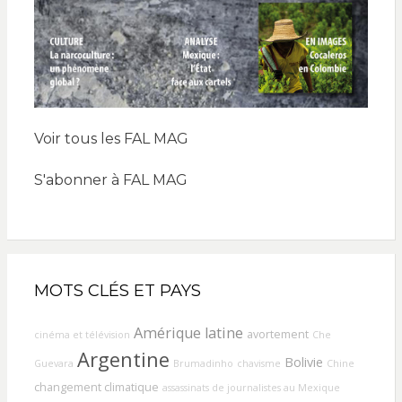
Voir tous les FAL MAG
S'abonner à FAL MAG
MOTS CLÉS ET PAYS
Amérique latine
avortement
cinéma et télévision
Che
Argentine
Bolivie
Guevara
Brumadinho
chavisme
Chine
changement climatique
assassinats de journalistes au Mexique