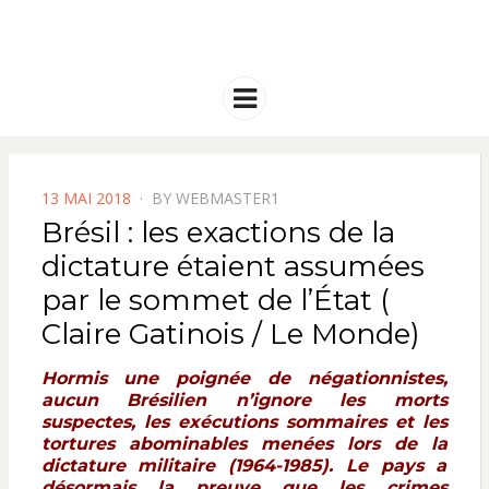
FRANCE
Solidarité international et Amitiés
entre les peuples
AMERIQUE
Menu
LATINE
POSTED
13 MAI 2018
BY
WEBMASTER1
ON
Brésil : les exactions de la
dictature étaient assumées
par le sommet de l’État (
Claire Gatinois / Le Monde)
Hormis une poignée de négationnistes,
aucun Brésilien n’ignore les morts
suspectes, les exécutions sommaires et les
tortures abominables menées lors de la
dictature militaire (1964-1985). Le pays a
désormais la preuve que les crimes