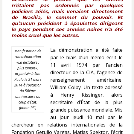
n’étaient pas ordonnés par quelques
policiers zélés, mais venaient directement
de Brasilia, le sommet du pouvoir. Et
qu’aucun président à épaulettes dirigeant
le pays pendant ces années noires n’a été
moins cruel que les autres.
La démonstration a été faite
Manifestation de
commémoration
par le biais d’un mémo écrit le
«La dictature :
11 avril 1974 par l’ancien
plus jamais»,
directeur de la CIA, l’agence de
organisée à Sao
renseignement américaine,
Paulo le 31 mars
2014 à l’occasion
William Colby. Un texte adressé
du 50ème
à Henry Kissinger, alors
anniversaire du
secrétaire d’État de la plus
coup d’État.
(photo RFI)
grande puissance mondiale. Mis
au jour jeudi 10 mai par le
chercheur en relations internationales de la
Fondation Getulio Vargas, Matias Spektor, l’écrit