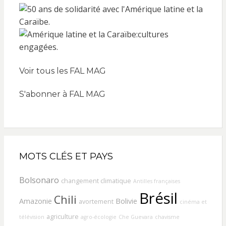
Voir tous les FAL MAG
S'abonner à FAL MAG
MOTS CLÉS ET PAYS
Bolsonaro
changement climatique
Antilles françaises
Brésil
Chili
Amazonie
Bolivie
avortement
cinéma et
agriculture
télévision
agro-écologie
Che Guevara
chavisme