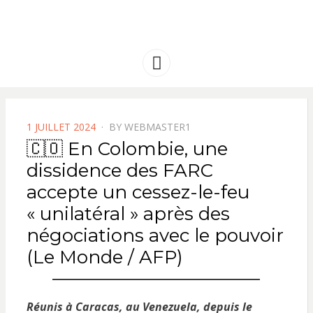
FRANCE
Solidarité international et Amitiés
entre les peuples
AMERIQUE
Menu
LATINE
POSTED
1 JUILLET 2024
BY
WEBMASTER1
ON
🇨🇴 En Colombie, une
dissidence des FARC
accepte un cessez-le-feu
« unilatéral » après des
négociations avec le pouvoir
(Le Monde / AFP)
Réunis à Caracas, au Venezuela, depuis le