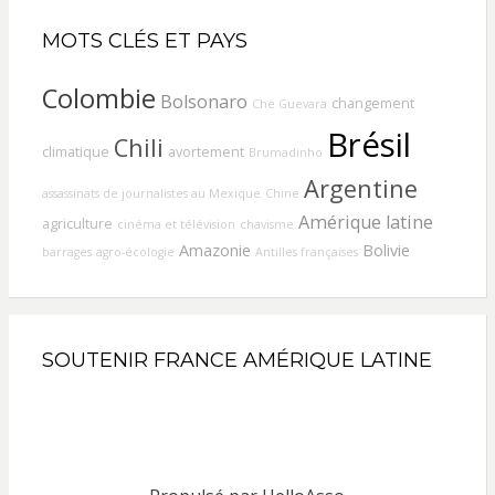
MOTS CLÉS ET PAYS
Colombie
Bolsonaro
changement
Che Guevara
Brésil
Chili
climatique
avortement
Brumadinho
Argentine
assassinats de journalistes au Mexique
Chine
Amérique latine
agriculture
cinéma et télévision
chavisme
Amazonie
Bolivie
barrages
agro-écologie
Antilles françaises
SOUTENIR FRANCE AMÉRIQUE LATINE