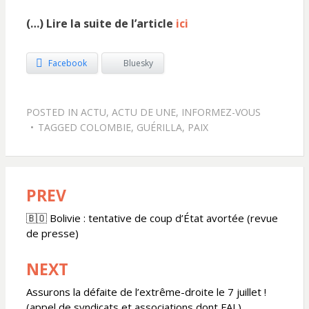
(…) Lire la suite de l’article
ici
Facebook
Bluesky
POSTED IN
ACTU
,
ACTU DE UNE
,
INFORMEZ-VOUS
TAGGED
COLOMBIE
,
GUÉRILLA
,
PAIX
PREV
Navigation
de
🇧🇴 Bolivie : tentative de coup d’État avortée (revue
de presse)
l’article
NEXT
Assurons la défaite de l’extrême-droite le 7 juillet !
(appel de syndicats et associations dont FAL)