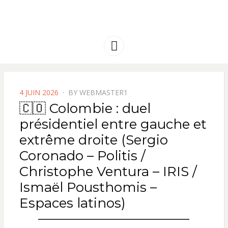
FRANCE
Solidarité international et Amitiés
entre les peuples
AMERIQUE
Menu
LATINE
POSTED
4 JUIN 2026
BY
WEBMASTER1
ON
🇨🇴 Colombie : duel
présidentiel entre gauche et
extrême droite (Sergio
Coronado – Politis /
Christophe Ventura – IRIS /
Ismaël Pousthomis –
Espaces latinos)