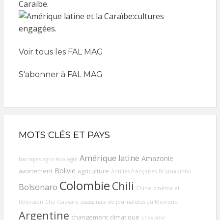
Voir tous les FAL MAG
S'abonner à FAL MAG
MOTS CLÉS ET PAYS
Amérique latine
Amazonie
barrages
agro-écologie
Bolivie
avortement
agriculture
Antilles françaises
Brumadinho
Colombie
Chili
Bolsonaro
Chine
cinéma et
télévision
Che Guevara
assassinats de journalistes au Mexique
Argentine
changement climatique
chavisme