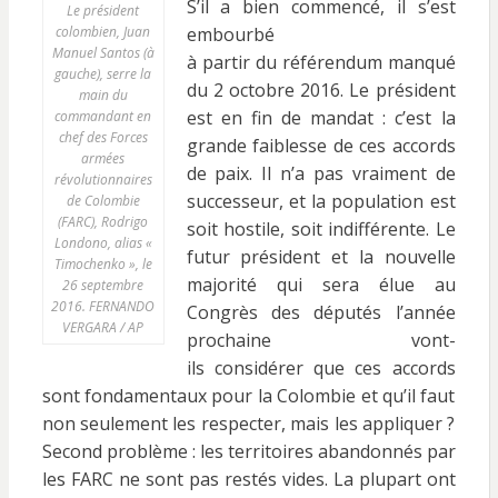
S’il a bien commencé, il s’est
Le président
colombien, Juan
embourbé
Manuel Santos (à
à partir du référendum manqué
gauche), serre la
du 2 octobre 2016. Le président
main du
est en fin de mandat : c’est la
commandant en
chef des Forces
grande faiblesse de ces accords
armées
de paix. Il n’a pas vraiment de
révolutionnaires
successeur, et la population est
de Colombie
(FARC), Rodrigo
soit hostile, soit indifférente. Le
Londono, alias «
futur président et la nouvelle
Timochenko », le
majorité qui sera élue au
26 septembre
2016. FERNANDO
Congrès des députés l’année
VERGARA / AP
prochaine vont-
ils considérer que ces accords
sont fondamentaux pour la Colombie et qu’il faut
non seulement les respecter, mais les appliquer ?
Second problème : les territoires abandonnés par
les FARC ne sont pas restés vides. La plupart ont