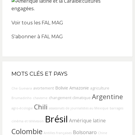
Voir tous les FAL MAG
S'abonner à FAL MAG
MOTS CLÉS ET PAYS
Bolivie
Amazonie
avortement
agriculture
Che Guevara
Argentine
changement climatique
Brumadinho
chavisme
Chili
agro-écologie
assassinats de journalistes au Mexique
barrages
Brésil
Amérique latine
cinéma et télévision
Colombie
Bolsonaro
Antilles françaises
Chine