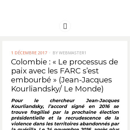
FRANCE
Solidarité international et Amitiés
entre les peuples
AMERIQUE
Menu
LATINE
POSTED
1 DÉCEMBRE 2017
BY
WEBMASTER1
ON
Colombie : « Le processus de
paix avec les FARC s’est
embourbé » (Jean-Jacques
Kourliandsky/ Le Monde)
Pour le chercheur Jean-Jacques
Kourliandsky, l’accord signé en 2016 se
trouve fragilisé par la prochaine élection
présidentielle et la recrudescence de la
violence dans les territoires abandonnés par
la guérilla. L
e 24 novembre 2016, après plus