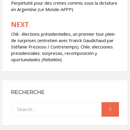
de
Perpétuité pour des crimes commis sous la dictature
en Argentine (Le Monde-AFPP)
l’article
NEXT
Chili : élections présidentielles, un premier tour plein
de surprises (entretien avec Franck Gaudichaud par
Stéfanie Prezioso / Contretemps). Chile: elecciones
presidenciales: sorpresas, recomposición y
oportunidades (Rebelión)
RECHERCHE
Search
SEARCH
for: