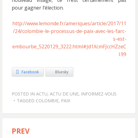
nouveau visage, ce n’est certainement pas
pour gagner l’élection.
http://www.lemonde.fr/ameriques/article/2017/11
/24/colombie-le-processus-de-paix-avec-les-farc-
s-est-
embourbe_5220129_3222.html#Jd1XcmFJccHZzeC
l.99
Facebook
Bluesky
POSTED IN
ACTU
,
ACTU DE UNE
,
INFORMEZ-VOUS
TAGGED
COLOMBIE
,
PAIX
PREV
Navigation