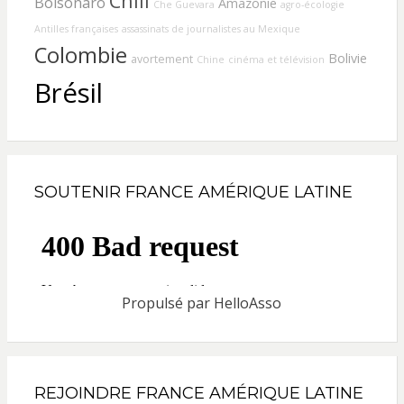
Chili
Bolsonaro
Amazonie
Che Guevara
agro-écologie
Antilles françaises
assassinats de journalistes au Mexique
Colombie
Bolivie
avortement
Chine
cinéma et télévision
Brésil
SOUTENIR FRANCE AMÉRIQUE LATINE
Propulsé par
HelloAsso
REJOINDRE FRANCE AMÉRIQUE LATINE