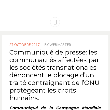
FRANCE
Solidarité international et Amitiés
entre les peuples
AMERIQUE
Menu
LATINE
POSTED
27 OCTOBRE 2017
BY
WEBMASTER1
ON
Communiqué de presse: les
communautés affectées par
les sociétés transnationales
dénoncent le blocage d’un
traité contraignant de l’ONU
protégeant les droits
humains.
Communiqué de la Campagne Mondiale