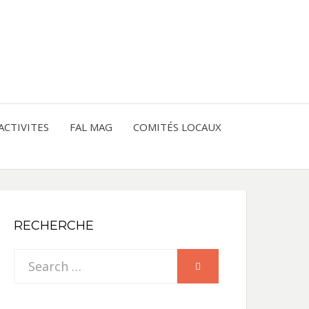
entre les peuples
CE
IQUE
ACTIVITES
FAL MAG
COMITÉS LOCAUX
NE
RECHERCHE
Search
SEARCH
for: