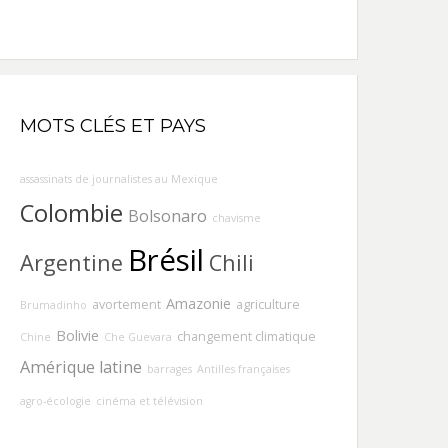
MOTS CLÉS ET PAYS
assassinats de journalistes au Mexique
Colombie
Bolsonaro
chavisme
Brésil
Argentine
Chili
Amazonie
avortement
agriculture
Brumadinho
Bolivie
changement climatique
Chine
Che Guevara
Amérique latine
barrages
Antilles françaises
agro-écologie
cinéma et télévision