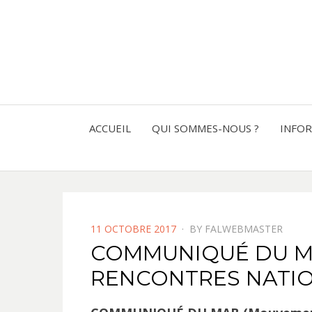
ACCUEIL
QUI SOMMES-NOUS ?
INFO
POSTED
11 OCTOBRE 2017
BY
FALWEBMASTER
ON
COMMUNIQUÉ DU MA
RENCONTRES NATI