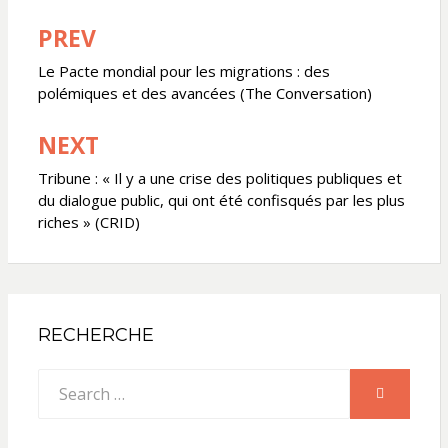
PREV
Navigation
de
Le Pacte mondial pour les migrations : des
polémiques et des avancées (The Conversation)
l’article
NEXT
Tribune : « Il y a une crise des politiques publiques et
du dialogue public, qui ont été confisqués par les plus
riches » (CRID)
RECHERCHE
Search
SEARCH
for: