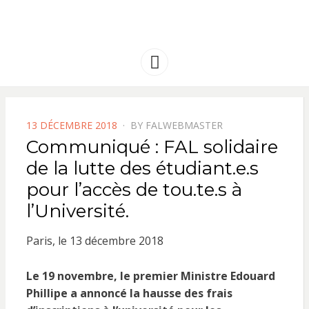
FRANCE
Solidarité international et Amitiés
entre les peuples
AMERIQUE
Menu
LATINE
POSTED
13 DÉCEMBRE 2018
BY
FALWEBMASTER
ON
Communiqué : FAL solidaire
de la lutte des étudiant.e.s
pour l’accès de tou.te.s à
l’Université.
Paris, le 13 décembre 2018
Le 19 novembre, le premier Ministre Edouard
Phillipe a annoncé la hausse des frais