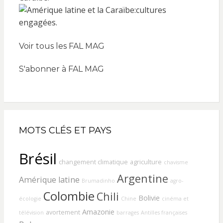
Voir tous les FAL MAG
S'abonner à FAL MAG
MOTS CLÉS ET PAYS
Brésil
changement climatique
agriculture
chavisme
Argentine
Amérique latine
Brumadinho
agro-
Colombie
Chili
Bolivie
écologie
Chine
cinéma et
Amazonie
avortement
télévision
barrages
Antilles françaises