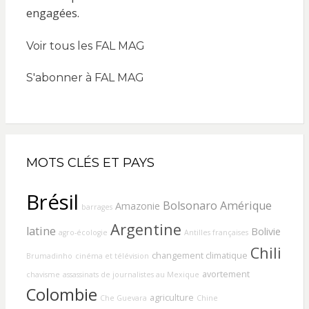
Voir tous les FAL MAG
S'abonner à FAL MAG
MOTS CLÉS ET PAYS
Brésil
Bolsonaro
Amérique
Amazonie
barrages
Argentine
latine
Bolivie
agro-écologie
Antilles françaises
Chili
changement climatique
Brumadinho
cinéma et télévision
avortement
chavisme
assassinats de journalistes au Mexique
Colombie
agriculture
Che Guevara
Chine