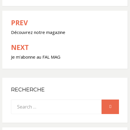
PREV
Navigation
de
Découvrez notre magazine
l’article
NEXT
Je m’abonne au FAL MAG
RECHERCHE
Search
SEARCH
for: