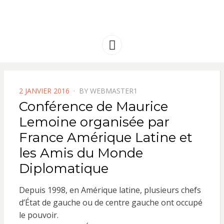
FRANCE
Solidarité international et Amitiés
entre les peuples
AMERIQUE
Menu
LATINE
POSTED
2 JANVIER 2016
BY
WEBMASTER1
ON
Conférence de Maurice
Lemoine organisée par
France Amérique Latine et
les Amis du Monde
Diplomatique
Depuis 1998, en Amérique latine, plusieurs chefs
d’État de gauche ou de centre gauche ont occupé
le pouvoir.