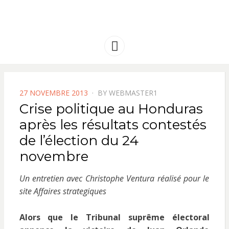
FRANCE
Solidarité international et Amitiés
entre les peuples
AMERIQUE
Menu
LATINE
POSTED
27 NOVEMBRE 2013
BY
WEBMASTER1
ON
Crise politique au Honduras
après les résultats contestés
de l’élection du 24
novembre
Un entretien avec Christophe Ventura réalisé pour le
site Affaires strategiques
Alors que le Tribunal suprême électoral