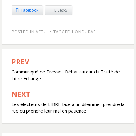
Facebook
Bluesky
POSTED IN
ACTU
TAGGED
HONDURAS
PREV
Navigation
de
Communiqué de Presse : Débat autour du Traité de
Libre Echange.
l’article
NEXT
Les électeurs de LIBRE face à un dilemme : prendre la
rue ou prendre leur mal en patience