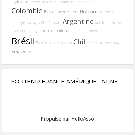
agriculture
assassinats de journalistes au Mexique
Colombie
Bolsonaro
Bolivie
avortement
agro-
Argentine
écologie
barrages
Che Guevara
Antilles françaises
changement climatique
chavisme
cinéma et télévision
Brésil
Chili
Amérique latine
Chine
Brumadinho
Amazonie
SOUTENIR FRANCE AMÉRIQUE LATINE
Propulsé par
HelloAsso