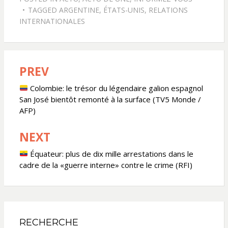
TAGGED
ARGENTINE
,
ÉTATS-UNIS
,
RELATIONS
INTERNATIONALES
PREV
Navigation
de
Colombie: le trésor du légendaire galion espagnol
San José bientôt remonté à la surface (TV5 Monde /
l’article
AFP)
NEXT
Équateur: plus de dix mille arrestations dans le
cadre de la «guerre interne» contre le crime (RFI)
RECHERCHE