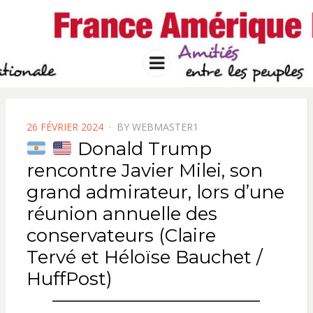
FRANCE
Solidarité international et Amitiés
entre les peuples
AMERIQUE
Menu
LATINE
POSTED
26 FÉVRIER 2024
BY
WEBMASTER1
ON
Donald Trump
rencontre Javier Milei, son
grand admirateur, lors d’une
réunion annuelle des
conservateurs (Claire
Tervé et Héloïse Bauchet /
HuffPost)