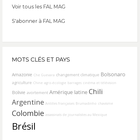
Voir tous les FAL MAG
S'abonner à FAL MAG
MOTS CLÉS ET PAYS
Bolsonaro
Amazonie
changement climatique
Che Guevara
agriculture
Chine
agro-écologie
barrages
cinéma et télévision
Chili
Amérique latine
Bolivie
avortement
Argentine
Antilles françaises
Brumadinho
chavisme
Colombie
assassinats de journalistes au Mexique
Brésil