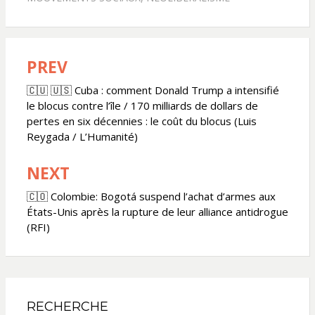
PREV
Navigation
de
🇨🇺 🇺🇸 Cuba : comment Donald Trump a intensifié
le blocus contre l’île / 170 milliards de dollars de
l’article
pertes en six décennies : le coût du blocus (Luis
Reygada / L’Humanité)
NEXT
🇨🇴 Colombie: Bogotá suspend l’achat d’armes aux
États-Unis après la rupture de leur alliance antidrogue
(RFI)
RECHERCHE