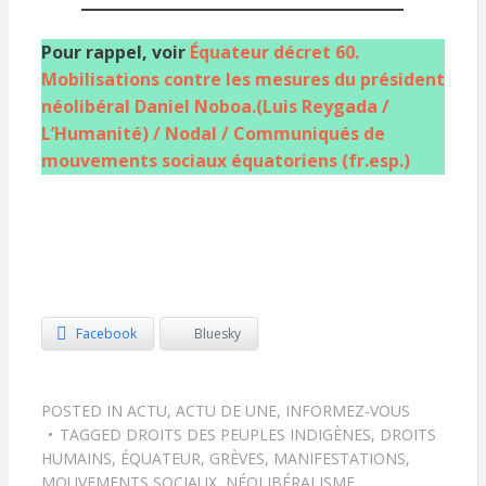
Pour rappel, voir
Équateur décret 60.
Mobilisations contre les mesures du président
néolibéral Daniel Noboa.(Luis Reygada /
L’Humanité) / Nodal / Communiqués de
mouvements sociaux équatoriens (fr.esp.)
Facebook
Bluesky
POSTED IN
ACTU
,
ACTU DE UNE
,
INFORMEZ-VOUS
TAGGED
DROITS DES PEUPLES INDIGÈNES
,
DROITS
HUMAINS
,
ÉQUATEUR
,
GRÈVES
,
MANIFESTATIONS
,
MOUVEMENTS SOCIAUX
,
NÉOLIBÉRALISME