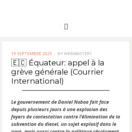
FRANCE
Solidarité international et Amitiés
entre les peuples
AMERIQUE
Menu
LATINE
POSTED
19 SEPTEMBRE 2025
BY
WEBMASTER1
ON
🇪🇨 Équateur: appel à la
grève générale (Courrier
International)
Le gouvernement de Daniel Noboa fait face
depuis plusieurs jours à une explosion des
foyers de contestation contre l’élimination de la
subvention du diesel, un sujet explosif dans le
pays, mais aussi contre la politique résolument