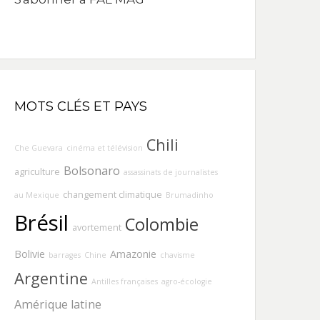
MOTS CLÉS ET PAYS
Chili
Che Guevara
cinéma et télévision
Bolsonaro
agriculture
assassinats de journalistes
changement climatique
au Mexique
Brumadinho
Brésil
Colombie
avortement
Bolivie
Amazonie
barrages
Chine
chavisme
Argentine
Antilles françaises
agro-écologie
Amérique latine