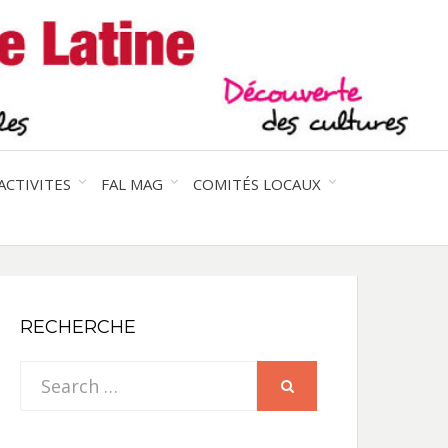
entre les peuples
CE
IQUE
ACTIVITES
FAL MAG
COMITÉS LOCAUX
NE
RECHERCHE
Search
SEARCH
for: