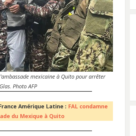
 l’ambassade mexicaine à Quito pour arrêter
 Glas
.
Photo AFP
France Amérique Latine :
FAL condamne
sade du Mexique à Quito