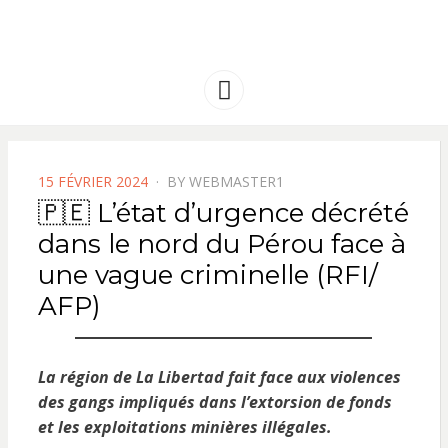
FRANCE
Solidarité international et Amitiés
entre les peuples
AMERIQUE
Menu
LATINE
POSTED
15 FÉVRIER 2024
BY
WEBMASTER1
ON
🇵🇪 L’état d’urgence décrété
dans le nord du Pérou face à
une vague criminelle (RFI/
AFP)
La région de La Libertad fait face aux violences
des gangs impliqués dans l’extorsion de fonds
et les exploitations minières illégales.