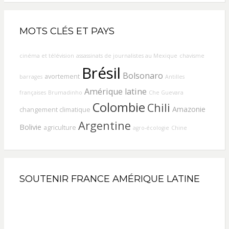
MOTS CLÉS ET PAYS
cinéma et télévision
assassinats de journalistes au Mexique
chavisme
Brésil
Bolsonaro
avortement
barrages
Antilles
Amérique latine
françaises
Brumadinho
Che Guevara
Colombie
Chili
Amazonie
changement climatique
Argentine
Bolivie
agriculture
agro-écologie
Chine
SOUTENIR FRANCE AMÉRIQUE LATINE