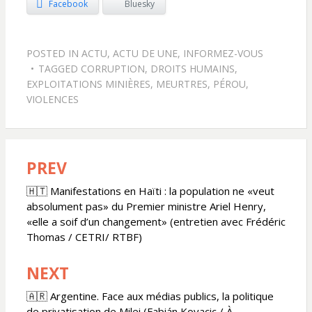
Facebook
Bluesky
POSTED IN
ACTU
,
ACTU DE UNE
,
INFORMEZ-VOUS
TAGGED
CORRUPTION
,
DROITS HUMAINS
,
EXPLOITATIONS MINIÈRES
,
MEURTRES
,
PÉROU
,
VIOLENCES
PREV
Navigation
de
🇭🇹 Manifestations en Haïti : la population ne «veut
absolument pas» du Premier ministre Ariel Henry,
l’article
«elle a soif d’un changement» (entretien avec Frédéric
Thomas / CETRI/ RTBF)
NEXT
🇦🇷 Argentine. Face aux médias publics, la politique
de privatisation de Milei (Fabián Kovacic / À