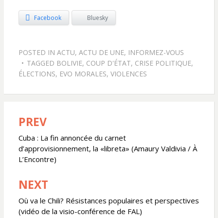
Facebook
Bluesky
POSTED IN
ACTU
,
ACTU DE UNE
,
INFORMEZ-VOUS
TAGGED
BOLIVIE
,
COUP D'ÉTAT
,
CRISE POLITIQUE
,
ÉLECTIONS
,
EVO MORALES
,
VIOLENCES
PREV
Navigation
de
Cuba : La fin annoncée du carnet
d’approvisionnement, la «libreta» (Amaury Valdivia / À
l’article
L’Encontre)
NEXT
Où va le Chili? Résistances populaires et perspectives
(vidéo de la visio-conférence de FAL)