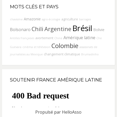
MOTS CLÉS ET PAYS
Amazonie
agriculture
chavisme
agro-écologie
barrages
Brésil
Chili
Argentine
Bolsonaro
Bolivie
Amérique latine
avortement
Antilles françaises
Chine
Che
Colombie
Guevara
cinéma et télévision
assassinats de
changement climatique
journalistes au Mexique
Brumadinho
SOUTENIR FRANCE AMÉRIQUE LATINE
Propulsé par
HelloAsso