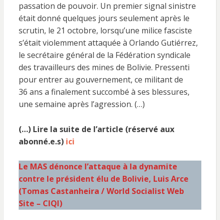
passation de pouvoir. Un premier signal sinistre
était donné quelques jours seulement après le
scrutin, le 21 octobre, lorsqu’une milice fasciste
s’était violemment attaquée à Orlando Gutiérrez,
le secrétaire général de la Fédération syndicale
des travailleurs des mines de Bolivie. Pressenti
pour entrer au gouvernement, ce militant de
36 ans a finalement succombé à ses blessures,
une semaine après l’agression. (…)
(…) Lire la suite de l’article (réservé aux
abonné.e.s)
ici
Le MAS dénonce l’attaque à la dynamite
contre le président élu de Bolivie, Luis Arce
(Tomas Castanheira / World Socialist Web
Site – CIQI)