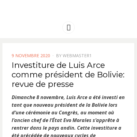
FRANCE
Solidarité international et Amitiés
entre les peuples
AMERIQUE
Menu
LATINE
POSTED
9 NOVEMBRE 2020
BY
WEBMASTER1
ON
Investiture de Luis Arce
comme président de Bolivie:
revue de presse
Dimanche 8 novembre, Luis Arce a été investi en
tant que nouveau président de la Bolivie lors
d’une cérémonie au Congrès, au moment où
l’ancien chef de l’État Evo Morales s’apprête à
rentrer dans le pays andin. Cette investiture a
été précédée de nouveaux cycles de