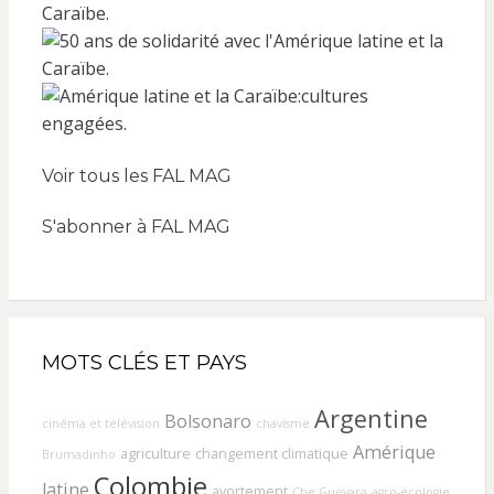
Voir tous les FAL MAG
S'abonner à FAL MAG
MOTS CLÉS ET PAYS
Argentine
Bolsonaro
cinéma et télévision
chavisme
Amérique
agriculture
changement climatique
Brumadinho
Colombie
latine
avortement
Che Guevara
agro-écologie