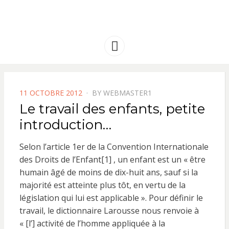
FRANCE
Solidarité international et Amitiés
entre les peuples
AMERIQUE
Menu
LATINE
POSTED
11 OCTOBRE 2012
BY
WEBMASTER1
ON
Le travail des enfants, petite
introduction…
Selon l’article 1er de la Convention Internationale
des Droits de l’Enfant[1] , un enfant est un « être
humain âgé de moins de dix-huit ans, sauf si la
majorité est atteinte plus tôt, en vertu de la
législation qui lui est applicable ». Pour définir le
travail, le dictionnaire Larousse nous renvoie à
« [l’] activité de l’homme appliquée à la