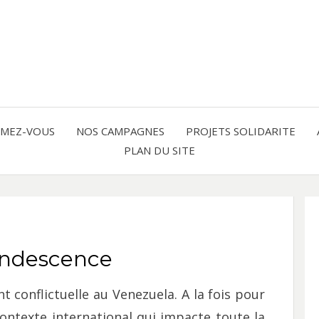
Solidarité international et Amitiés 
FRAN
AMER
RMEZ-VOUS
NOS CAMPAGNES
PROJETS SOLIDARITE
PLAN DU SITE
LATI
andescence
 conflictuelle au Venezuela. A la fois pour
contexte international qui impacte toute la