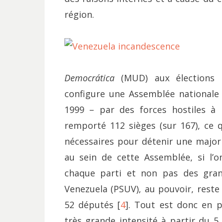
région.
Democrática
(MUD) aux élections l
configure une Assemblée nationale 
1999 – par des forces hostiles à l
remporté 112 sièges (sur 167), ce
nécessaires pour détenir une majorit
au sein de cette Assemblée, si l’o
chaque parti et non pas des grande
Venezuela (PSUV), au pouvoir, reste
52 députés [
4
]. Tout est donc en 
très grande intensité à partir du 5