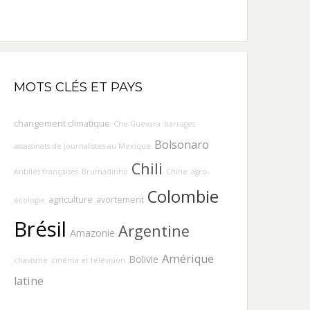
MOTS CLÉS ET PAYS
changement climatique
Che Guevara
barrages
Bolsonaro
assassinats de journalistes au Mexique
Chili
Antilles françaises
Brumadinho
Chine
agro-
Colombie
agriculture
avortement
écologie
Brésil
Argentine
Amazonie
Amérique
Bolivie
chavisme
cinéma et télévision
latine