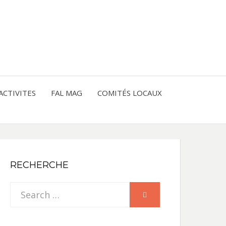
entre les peuples
CE
IQUE
ACTIVITES
FAL MAG
COMITÉS LOCAUX
NE
RECHERCHE
Search
SEARCH
for: