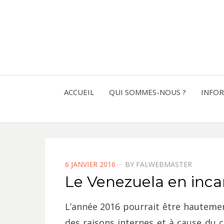
ACCUEIL
QUI SOMMES-NOUS ?
INFO
POSTED
6 JANVIER 2016
BY
FALWEBMASTER
ON
Le Venezuela en inc
L
’année 2016 pourrait être hautement
des raisons internes et à cause du 