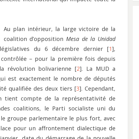
Au plan intérieur, la large victoire de la
coalition d’opposition
Mesa de la Unidad
égislatives du 6 décembre dernier [
1
],
contrôlée – pour la première fois depuis
a révolution bolivarienne [
2
]. La MUD a
 qui est exactement le nombre de députés
é qualifiée des deux tiers [
3
]. Cependant,
n tient compte de la représentativité de
s coalitions, le Parti socialiste uni du
 le groupe parlementaire le plus fort, avec
place pour un affrontement dialectique de
 janvier, date du démarrage de la nouvelle