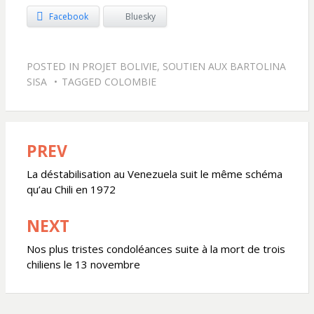
Facebook
Bluesky
POSTED IN
PROJET BOLIVIE
,
SOUTIEN AUX BARTOLINA
SISA
TAGGED
COLOMBIE
PREV
Navigation
de
La déstabilisation au Venezuela suit le même schéma
qu’au Chili en 1972
l’article
NEXT
Nos plus tristes condoléances suite à la mort de trois
chiliens le 13 novembre