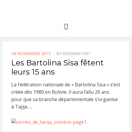
FRANCE
Solidarité international et Amitiés
entre les peuples
AMERIQUE
Menu
LATINE
POSTED
18 NOVEMBRE 2015
BY
WEBMASTER1
ON
Les Bartolina Sisa fêtent
leurs 15 ans
La Fédération nationale de « Bartolina Sisa » s’est
créée dès 1980 en Bolivie. Il aura fallu 20 ans
pour que sa branche départementale s’organise
à Tajija…..