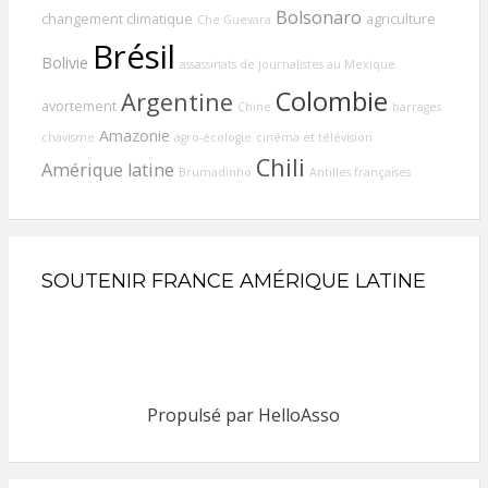
Bolsonaro
changement climatique
agriculture
Che Guevara
Brésil
Bolivie
assassinats de journalistes au Mexique
Colombie
Argentine
avortement
Chine
barrages
Amazonie
chavisme
agro-écologie
cinéma et télévision
Chili
Amérique latine
Brumadinho
Antilles françaises
SOUTENIR FRANCE AMÉRIQUE LATINE
Propulsé par
HelloAsso