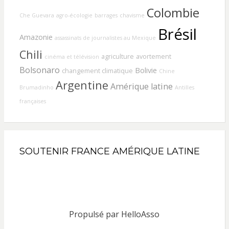
Colombie
Che Guevara
agro-écologie
barrages
chavisme
Brésil
Amazonie
assassinats de journalistes au Mexique
Chili
agriculture
avortement
cinéma et télévision
Bolsonaro
Bolivie
changement climatique
Chine
Argentine
Amérique latine
Brumadinho
Antilles
françaises
SOUTENIR FRANCE AMÉRIQUE LATINE
Propulsé par
HelloAsso