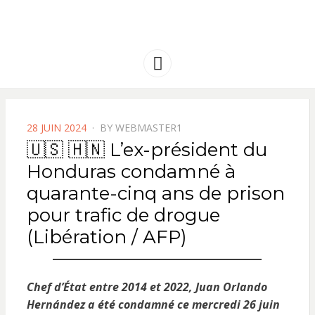
FRANCE
Solidarité international et Amitiés
entre les peuples
AMERIQUE
Menu
LATINE
POSTED
28 JUIN 2024
BY
WEBMASTER1
ON
🇺🇸 🇭🇳 L’ex-président du
Honduras condamné à
quarante-cinq ans de prison
pour trafic de drogue
(Libération / AFP)
Chef d’État entre 2014 et 2022, Juan Orlando
Hernández a été condamné ce mercredi 26 juin