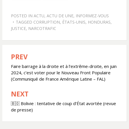
POSTED IN
ACTU
,
ACTU DE UNE
,
INFORMEZ-VOUS
TAGGED
CORRUPTION
,
ÉTATS-UNIS
,
HONDURAS
,
JUSTICE
,
NARCOTRAFIC
PREV
Navigation
de
Faire barrage à la droite et à l’extrême-droite, en juin
2024, c’est voter pour le Nouveau Front Populaire
l’article
(Communiqué de France Amérique Latine – FAL)
NEXT
🇧🇴 Bolivie : tentative de coup d’État avortée (revue
de presse)