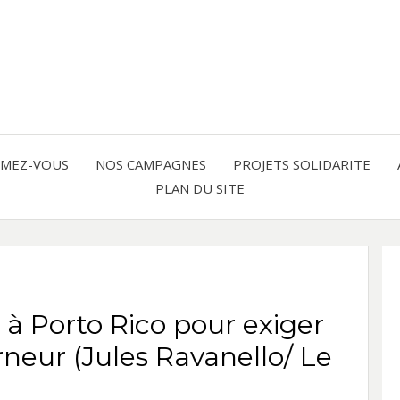
Solidarité international et Amitiés 
FRAN
AMER
RMEZ-VOUS
NOS CAMPAGNES
PROJETS SOLIDARITE
PLAN DU SITE
LATI
à Porto Rico pour exiger
neur (Jules Ravanello/ Le