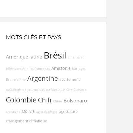
MOTS CLÉS ET PAYS
Brésil
Amérique latine
cinéma et
Amazonie
télévision
Antilles françaises
barrages
Argentine
avortement
Brumadinho
assassinats de journalistes au Mexique
Che Guevara
Colombie
Chili
Bolsonaro
Chine
Bolivie
agriculture
chavisme
agro-écologie
changement climatique