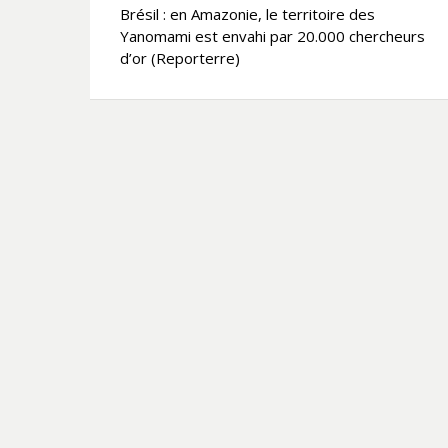
Brésil : en Amazonie, le territoire des
de
Yanomami est envahi par 20.000 chercheurs
l’article
d’or (Reporterre)