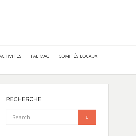
entre les peuples
CE
IQUE
ACTIVITES
FAL MAG
COMITÉS LOCAUX
NE
RECHERCHE
Search
SEARCH
for: