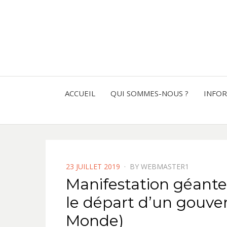
ACCUEIL
QUI SOMMES-NOUS ?
INFO
POSTED
23 JUILLET 2019
BY
WEBMASTER1
ON
Manifestation géante 
le départ d’un gouver
Monde)