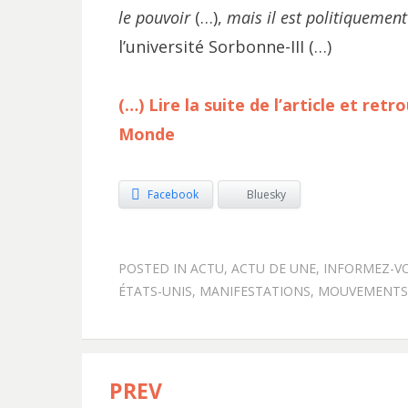
le pouvoir
(…),
mais il est politiquement
l’université Sorbonne-III (…)
(…) Lire la suite de l’article et ret
Monde
Facebook
Bluesky
POSTED IN
ACTU
,
ACTU DE UNE
,
INFORMEZ-V
ÉTATS-UNIS
,
MANIFESTATIONS
,
MOUVEMENTS 
PREV
Navigation