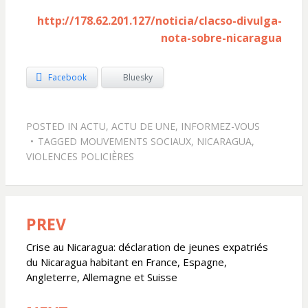
http://178.62.201.127/noticia/clacso-divulga-
nota-sobre-nicaragua
Facebook
Bluesky
POSTED IN
ACTU
,
ACTU DE UNE
,
INFORMEZ-VOUS
TAGGED
MOUVEMENTS SOCIAUX
,
NICARAGUA
,
VIOLENCES POLICIÈRES
PREV
Navigation
de
Crise au Nicaragua: déclaration de jeunes expatriés
du Nicaragua habitant en France, Espagne,
l’article
Angleterre, Allemagne et Suisse