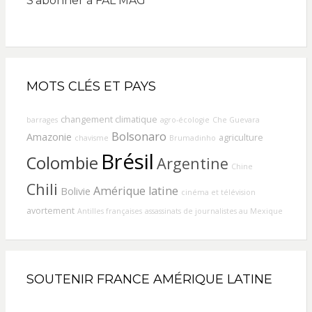
S'abonner à FAL MAG
MOTS CLÉS ET PAYS
changement climatique
barrages
agro-écologie
Che Guevara
Bolsonaro
Amazonie
agriculture
chavisme
Brumadinho
Brésil
Colombie
Argentine
Chine
Chili
Amérique latine
Bolivie
cinéma et télévision
avortement
Antilles françaises
assassinats de journalistes au Mexique
SOUTENIR FRANCE AMÉRIQUE LATINE