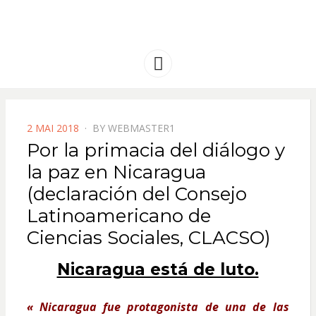
FRANCE
Solidarité international et Amitiés
entre les peuples
AMERIQUE
Menu
LATINE
POSTED
2 MAI 2018
BY
WEBMASTER1
ON
Por la primacia del diálogo y
la paz en Nicaragua
(declaración del Consejo
Latinoamericano de
Ciencias Sociales, CLACSO)
Nicaragua está de luto.
« Nicaragua fue protagonista de una de las