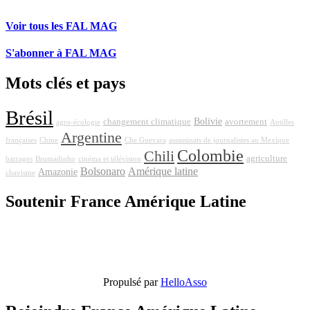
Voir tous les FAL MAG
S'abonner à FAL MAG
Mots clés et pays
Brésil
Bolivie
changement climatique
avortement
agro-écologie
Antilles
Argentine
françaises
Chine
Che Guevara
assassinats de journalistes au Mexique
Colombie
Chili
agriculture
barrages
Brumadinho
cinéma et télévision
Bolsonaro
Amérique latine
Amazonie
chavisme
Soutenir France Amérique Latine
Propulsé par
HelloAsso