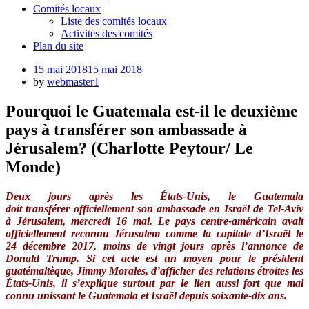
Comités locaux
Liste des comités locaux
Activites des comités
Plan du site
Posted
15 mai 2018
15 mai 2018
on
by
webmaster1
Pourquoi le Guatemala est-il le deuxième
pays à transférer son ambassade à
Jérusalem? (Charlotte Peytour/ Le
Monde)
Deux jours après les États-Unis, le Guatemala
doit transférer officiellement son ambassade en Israël de Tel-Aviv
à Jérusalem, mercredi 16 mai. Le pays centre-américain avait
officiellement reconnu Jérusalem comme la capitale d’Israël le
24 décembre 2017, moins de vingt jours après l’annonce de
Donald Trump. Si cet acte est un moyen pour le président
guatémaltèque, Jimmy Morales, d’afficher des relations étroites les
États-Unis, il s’explique surtout par le lien aussi fort que mal
connu unissant le Guatemala et Israël depuis soixante-dix ans.