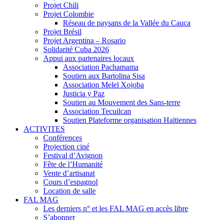
Projet Chili
Projet Colombie
Réseau de paysans de la Vallée du Cauca
Projet Brésil
Projet Argentina – Rosario
Solidarité Cuba 2026
Appui aux partenaires locaux
Association Pachamama
Soutien aux Bartolina Sisa
Association Melel Xojoba
Justicia y Paz
Soutien au Mouvement des Sans-terre
Association Tecuilcan
Soutien Plateforme organisation Haïtiennes
ACTIVITES
Conférences
Projection ciné
Festival d’Avignon
Fête de l’Humanité
Vente d’artisanat
Cours d’espagnol
Location de salle
FAL MAG
Les derniers n° et les FAL MAG en accès libre
S’abonner