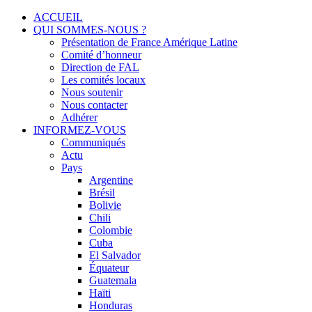
Menu
Skip
ACCUEIL
to
QUI SOMMES-NOUS ?
Solidarité international et Amitiés entre les peuples
FRANCE AMERIQUE LATINE
content
Présentation de France Amérique Latine
Comité d’honneur
Direction de FAL
Les comités locaux
Nous soutenir
Nous contacter
Adhérer
INFORMEZ-VOUS
Communiqués
Actu
Pays
Argentine
Brésil
Bolivie
Chili
Colombie
Cuba
El Salvador
Équateur
Guatemala
Haïti
Honduras