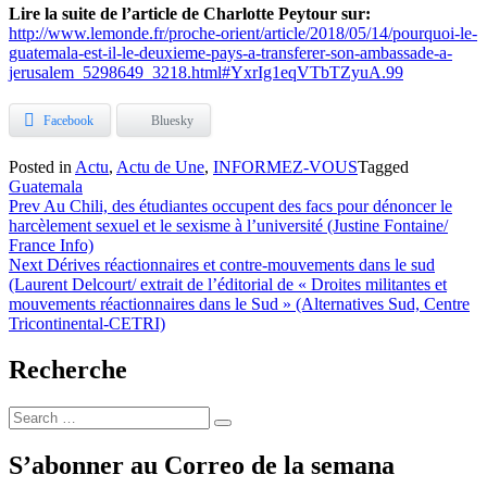
Lire la suite de l’article de Charlotte Peytour sur:
http://www.lemonde.fr/proche-orient/article/2018/05/14/pourquoi-le-
guatemala-est-il-le-deuxieme-pays-a-transferer-son-ambassade-a-
jerusalem_5298649_3218.html#YxrIg1eqVTbTZyuA.99
Facebook
Bluesky
Posted in
Actu
,
Actu de Une
,
INFORMEZ-VOUS
Tagged
Guatemala
Navigation
Prev
Au Chili, des étudiantes occupent des facs pour dénoncer le
harcèlement sexuel et le sexisme à l’université (Justine Fontaine/
de
France Info)
l’article
Next
Dérives réactionnaires et contre-mouvements dans le sud
(Laurent Delcourt/ extrait de l’éditorial de « Droites militantes et
mouvements réactionnaires dans le Sud » (Alternatives Sud, Centre
Tricontinental-CETRI)
Recherche
Search
Search
for:
S’abonner au Correo de la semana