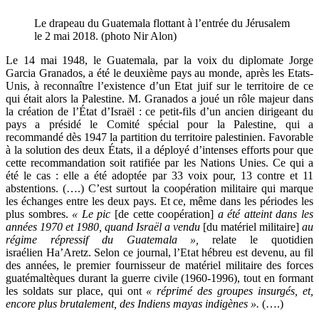
Le drapeau du Guatemala flottant à l’entrée du Jérusalem
le 2 mai 2018. (photo Nir Alon)
Le 14 mai 1948, le Guatemala, par la voix du diplomate Jorge
Garcia Granados, a été le deuxième pays au monde, après les Etats-
Unis, à reconnaître l’existence d’un Etat juif sur le territoire de ce
qui était alors la Palestine. M. Granados a joué un rôle majeur dans
la création de l’État d’Israël : ce petit-fils d’un ancien dirigeant du
pays a présidé le Comité spécial pour la Palestine, qui a
recommandé dès 1947 la partition du territoire palestinien. Favorable
à la solution des deux États, il a déployé d’intenses efforts pour que
cette recommandation soit ratifiée par les Nations Unies. Ce qui a
été le cas : elle a été adoptée par 33 voix pour, 13 contre et 11
abstentions. (….) C’est surtout la coopération militaire qui marque
les échanges entre les deux pays. Et ce, même dans les périodes les
plus sombres.
«
Le pic
[de cette coopération]
a été atteint dans les
années 1970 et 1980, quand Israël a vendu
[du matériel militaire]
au
régime répressif du Guatemala »,
relate le quotidien
israélien Ha’Aretz. Selon ce journal, l’Etat hébreu est devenu, au fil
des années, le premier fournisseur de matériel militaire des forces
guatémaltèques durant la guerre civile (1960-1996), tout en formant
les soldats sur place, qui ont
« réprimé des groupes insurgés, et,
encore plus brutalement, des Indiens mayas indigènes ».
(….)