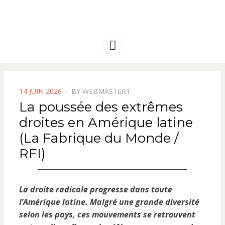
FRANCE
Solidarité international et Amitiés
entre les peuples
AMERIQUE
Menu
LATINE
POSTED
14 JUIN 2026
BY
WEBMASTER1
ON
La poussée des extrêmes
droites en Amérique latine
(La Fabrique du Monde /
RFI)
La droite radicale progresse dans toute
l’Amérique latine. Malgré une grande diversité
selon les pays, ces mouvements se retrouvent