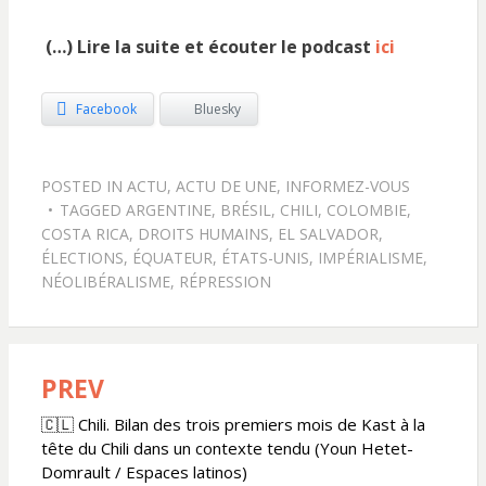
(…) Lire la suite et écouter le podcast
ici
Facebook
Bluesky
POSTED IN
ACTU
,
ACTU DE UNE
,
INFORMEZ-VOUS
TAGGED
ARGENTINE
,
BRÉSIL
,
CHILI
,
COLOMBIE
,
COSTA RICA
,
DROITS HUMAINS
,
EL SALVADOR
,
ÉLECTIONS
,
ÉQUATEUR
,
ÉTATS-UNIS
,
IMPÉRIALISME
,
NÉOLIBÉRALISME
,
RÉPRESSION
PREV
Navigation
de
🇨🇱 Chili. Bilan des trois premiers mois de Kast à la
tête du Chili dans un contexte tendu (Youn Hetet-
l’article
Domrault / Espaces latinos)