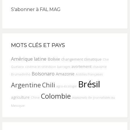
S'abonner à FAL MAG
MOTS CLÉS ET PAYS
Amérique latine
Bolivie
changement climatique
Che
avortement
Guevara
cinéma et télévision
barrages
chavisme
Bolsonaro
Amazonie
Brumadinho
Antilles françaises
Brésil
Argentine
Chili
agro-écologie
Colombie
agriculture
Chine
assassinats de journalistes au
Mexique