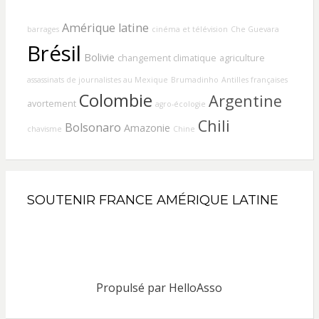
Amérique latine
barrages
cinéma et télévision
Che Guevara
Brésil
Bolivie
changement climatique
agriculture
assassinats de journalistes au Mexique
Brumadinho
Antilles françaises
Colombie
Argentine
avortement
agro-écologie
Chili
Bolsonaro
Amazonie
chavisme
Chine
SOUTENIR FRANCE AMÉRIQUE LATINE
Propulsé par
HelloAsso