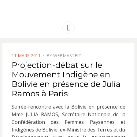
FRANCE
Solidarité international et Amitiés
entre les peuples
AMERIQUE
Menu
LATINE
POSTED
11 MARS 2011
BY
WEBMASTER1
ON
Projection-débat sur le
Mouvement Indigène en
Bolivie en présence de Julia
Ramos à Paris
Soirée-rencontre avec la Bolivie en présence de
Mme JULIA RAMOS, Secrétaire Nationale de la
Confédération des Femmes Paysannes et
Indigènes de Bolivie, ex-Ministre des Terres et du