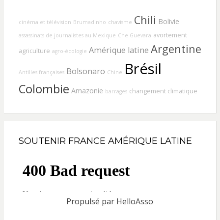
Chili
Bolivie
cinéma et télévision
Brumadinho
chavisme
avortement
assassinats de journalistes au Mexique
Che Guevara
Argentine
Amérique latine
agriculture
agro-écologie
Brésil
Bolsonaro
Antilles françaises
Chine
Colombie
Amazonie
changement climatique
barrages
SOUTENIR FRANCE AMÉRIQUE LATINE
Propulsé par
HelloAsso