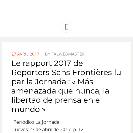
FRANCE
Solidarité international et Amitiés
entre les peuples
AMERIQUE
Menu
LATINE
POSTED
27 AVRIL 2017
BY
FALWEBMASTER
ON
Le rapport 2017 de
Reporters Sans Frontières lu
par la Jornada : « Más
amenazada que nunca, la
libertad de prensa en el
mundo »
Periódico La Jornada
Jueves 27 de abril de 2017, p. 12