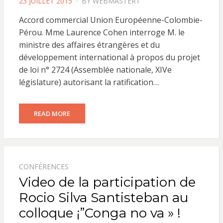
POSTED
23 JUILLET 2015
BY
WEBMASTER1
ON
Accord commercial Union Européenne-Colombie-
Pérou. Mme Laurence Cohen interroge M. le
ministre des affaires étrangères et du
développement international à propos du projet
de loi n° 2724 (Assemblée nationale, XIVe
législature) autorisant la ratification…
READ MORE
CONFÉRENCES
Video de la participation de
Rocio Silva Santisteban au
colloque ¡”Conga no va » !