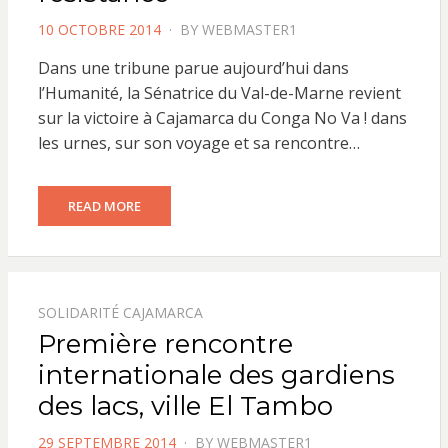
POSTED
10 OCTOBRE 2014
BY
WEBMASTER1
ON
Dans une tribune parue aujourd’hui dans
l’Humanité, la Sénatrice du Val-de-Marne revient
sur la victoire à Cajamarca du Conga No Va ! dans
les urnes, sur son voyage et sa rencontre…
READ MORE
SOLIDARITÉ CAJAMARCA
Première rencontre
internationale des gardiens
des lacs, ville El Tambo
POSTED
29 SEPTEMBRE 2014
BY
WEBMASTER1