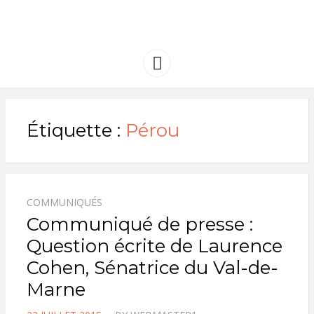
FRANCE
Solidarité international et Amitiés
entre les peuples
AMERIQUE
Menu
LATINE
Étiquette :
Pérou
COMMUNIQUÉS
Communiqué de presse :
Question écrite de Laurence
Cohen, Sénatrice du Val-de-
Marne