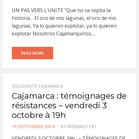
ON
UN PAS VERS L’UNITE “Que no se repita la
historia… El oro de mis lagunas, el oro de mis
lagunas, Ya lo quieren explotar, ya lo quieren
explotar Nosotros Cajamarquinos,…
READ MORE
SOLIDARITÉ CAJAMARCA
Cajamarca : témoignages de
résistances – vendredi 3
octobre à 19h
POSTED
19 SEPTEMBRE 2014
BY
WEBMASTER1
ON
VENDREDI 3 OCTOBRE 19h : « TÉMOIGNAGES DE