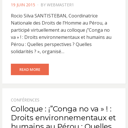
POSTED
19 JUIN 2015
BY
WEBMASTER1
ON
Rocio Silva SANTISTEBAN, Coordinatrice
Nationale des Droits de l’Homme au Pérou, a
participé virtuellement au colloque ¡”Conga no
va » ! : Droits environnementaux et humains au
Pérou : Quelles perspectives ? Quelles
solidarités ? », organisé…
READ MORE
CONFÉRENCES
Colloque : ¡”Conga no va » ! :
Droits environnementaux et
humains au Pérou : Quelles