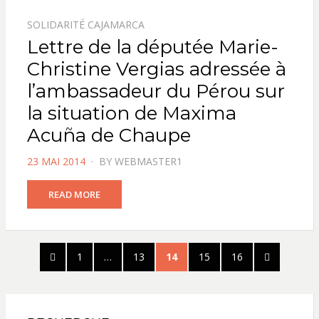
SOLIDARITÉ CAJAMARCA
Lettre de la députée Marie-
Christine Vergias adressée à
l’ambassadeur du Pérou sur
la situation de Maxima
Acuña de Chaupe
POSTED
23 MAI 2014
BY
WEBMASTER1
ON
READ MORE
Pagination
PREVIOUS
PAGE
PAGE
PAGE
PAGE
PAGE
NEXT
1
…
13
14
15
16
des
PAGE
PAGE
publications