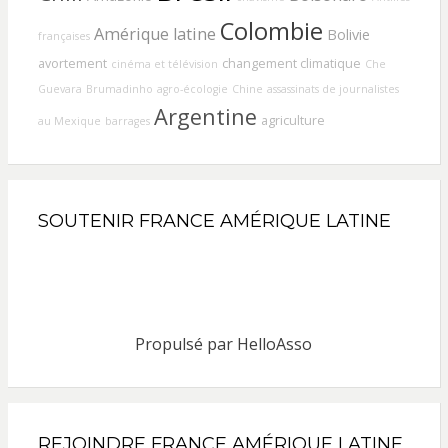
Colombie
Amérique latine
Bolivie
françaises
avortement
changement climatique
cinéma et télévision
Che
Guevara
Brumadinho
agro-écologie
Chine
assassinats de journalistes
Argentine
agriculture
au Mexique
barrages
SOUTENIR FRANCE AMÉRIQUE LATINE
Propulsé par
HelloAsso
REJOINDRE FRANCE AMÉRIQUE LATINE