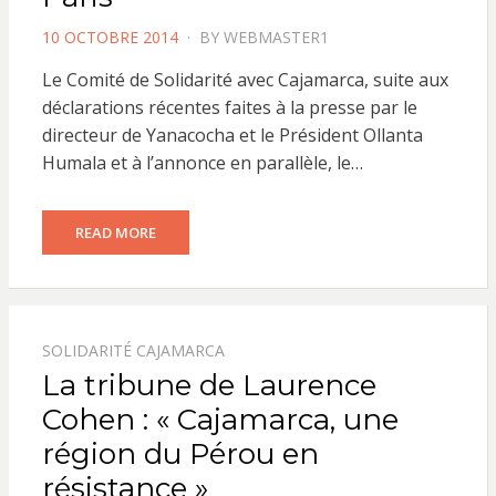
POSTED
10 OCTOBRE 2014
BY
WEBMASTER1
ON
Le Comité de Solidarité avec Cajamarca, suite aux
déclarations récentes faites à la presse par le
directeur de Yanacocha et le Président Ollanta
Humala et à l’annonce en parallèle, le…
READ MORE
SOLIDARITÉ CAJAMARCA
La tribune de Laurence
Cohen : « Cajamarca, une
région du Pérou en
résistance »