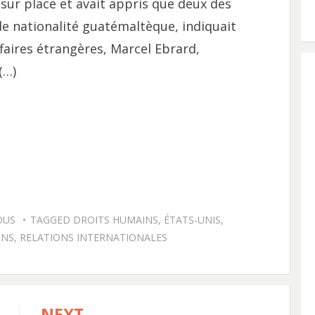
 sur place et avait appris que deux des
de nationalité guatémaltèque, indiquait
ffaires étrangères, Marcel Ebrard,
.(…)
OUS
TAGGED
DROITS HUMAINS
,
ÉTATS-UNIS
,
ONS
,
RELATIONS INTERNATIONALES
NEXT