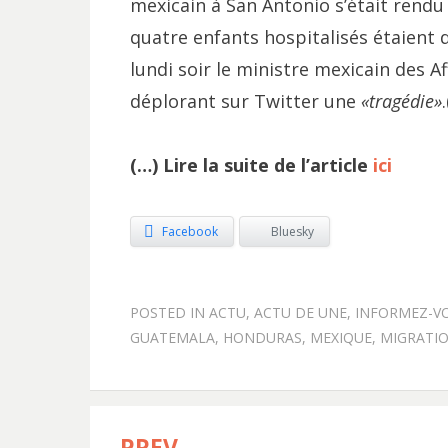
mexicain à San Antonio s’était rendu
quatre enfants hospitalisés étaient 
lundi soir le ministre mexicain des A
déplorant sur Twitter une
«tragédie»
(…) Lire la suite de l’article
ici
Facebook
Bluesky
POSTED IN
ACTU
,
ACTU DE UNE
,
INFORMEZ-V
GUATEMALA
,
HONDURAS
,
MEXIQUE
,
MIGRATI
PREV