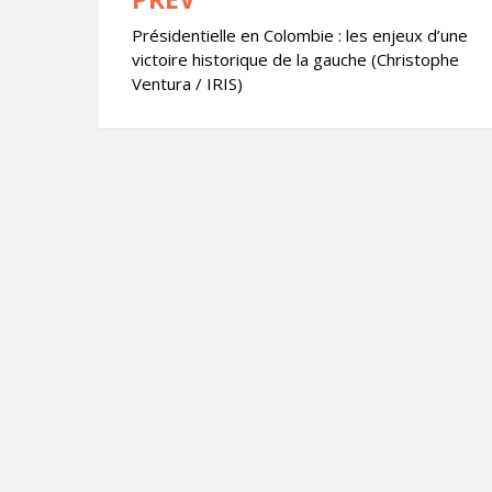
Navigation
Présidentielle en Colombie : les enjeux d’une
de
victoire historique de la gauche (Christophe
l’article
Ventura / IRIS)