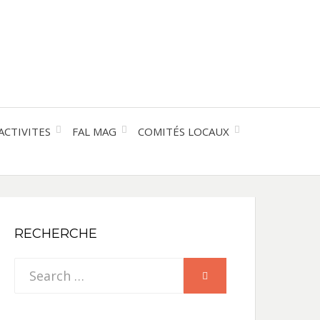
entre les peuples
CE
IQUE
ACTIVITES
FAL MAG
COMITÉS LOCAUX
NE
RECHERCHE
Search
SEARCH
for: