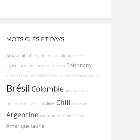
MOTS CLÉS ET PAYS
Amazonie
changement climatique
Chine
Bolsonaro
agriculture
Che Guevara
barrages
Antilles françaises
assassinats de journalistes au Mexique
Brésil
Colombie
agro-écologie
Chili
Bolivie
cinéma et télévision
chavisme
Argentine
avortement
Brumadinho
Amérique latine