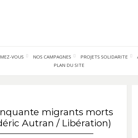
Solidarité international et Amitiés 
FRAN
AMER
RMEZ-VOUS
NOS CAMPAGNES
PROJETS SOLIDARITE
PLAN DU SITE
LATI
cinquante migrants morts
ric Autran / Libération)