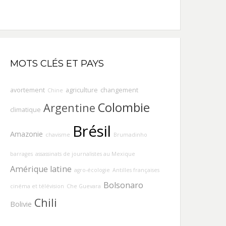
MOTS CLÉS ET PAYS
avortement
agriculture
changement
Chine
Colombie
Argentine
climatique
Brésil
Amazonie
chavisme
Brumadinho
barrages
assassinats de journalistes au Mexique
Amérique latine
agro-écologie
Antilles françaises
Bolsonaro
cinéma et télévision
Che Guevara
Chili
Bolivie