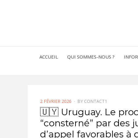
ACCUEIL
QUI SOMMES-NOUS ?
INFO
POSTED
2 FÉVRIER 2026
BY
CONTACT1
ON
🇺🇾 Uruguay. Le proc
“consterné” par des 
d’appel favorables à d