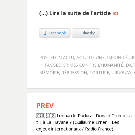
(…) Lire la suite de l’article
ici
Facebook
Bluesky
POSTED IN
ACTU
,
ACTU DE UNE
,
IMPUNITÉ U
TAGGED
CRIMES CONTRE L'HUMANITÉ
,
DIC
MÉMOIRE
,
RÉPRESSION
,
TORTURE
,
URUGUAY
,
PREV
Navigation
🇨🇺 🇺🇸 Leonardo Padura : Donald Trump ira-
de
t-il à La Havane ? (Guillaume Erner – Les
l’article
enjeux internationaux / Radio France)