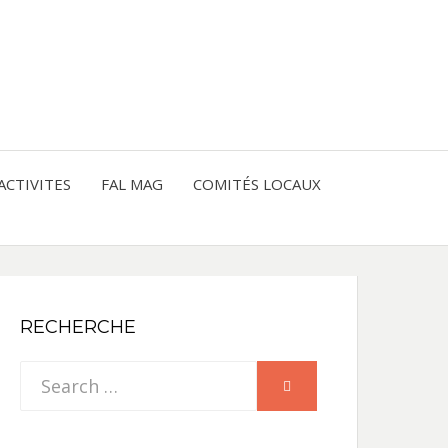
entre les peuples
CE
IQUE
ACTIVITES
FAL MAG
COMITÉS LOCAUX
NE
RECHERCHE
Search
SEARCH
for: