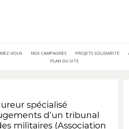
Solidarité international et Amitiés 
FRAN
AMER
RMEZ-VOUS
NOS CAMPAGNES
PROJETS SOLIDARITE
PLAN DU SITE
LATI
ureur spécialisé
jugements d’un tribunal
es militaires (Association