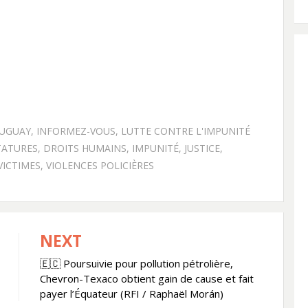
RUGUAY
,
INFORMEZ-VOUS
,
LUTTE CONTRE L'IMPUNITÉ
TATURES
,
DROITS HUMAINS
,
IMPUNITÉ
,
JUSTICE
,
VICTIMES
,
VIOLENCES POLICIÈRES
NEXT
🇪🇨 Poursuivie pour pollution pétrolière,
Chevron-Texaco obtient gain de cause et fait
payer l’Équateur (RFI / Raphaël Morán)