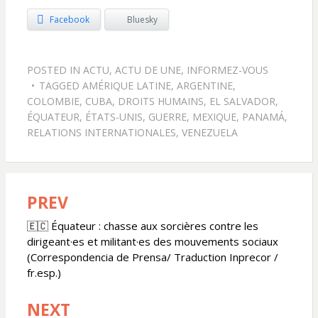
Facebook
Bluesky
POSTED IN
ACTU
,
ACTU DE UNE
,
INFORMEZ-VOUS
TAGGED
AMÉRIQUE LATINE
,
ARGENTINE
,
COLOMBIE
,
CUBA
,
DROITS HUMAINS
,
EL SALVADOR
,
ÉQUATEUR
,
ÉTATS-UNIS
,
GUERRE
,
MEXIQUE
,
PANAMÁ
,
RELATIONS INTERNATIONALES
,
VENEZUELA
PREV
Navigation
de
🇪🇨 Équateur : chasse aux sorcières contre les
dirigeant·es et militant·es des mouvements sociaux
l’article
(Correspondencia de Prensa/ Traduction Inprecor /
fr.esp.)
NEXT