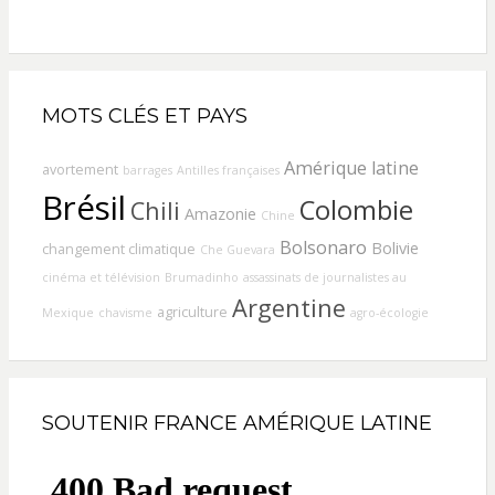
MOTS CLÉS ET PAYS
Amérique latine
avortement
barrages
Antilles françaises
Brésil
Colombie
Chili
Amazonie
Chine
Bolsonaro
Bolivie
changement climatique
Che Guevara
cinéma et télévision
Brumadinho
assassinats de journalistes au
Argentine
agriculture
Mexique
chavisme
agro-écologie
SOUTENIR FRANCE AMÉRIQUE LATINE