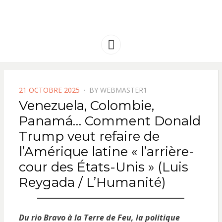
FRANCE
Solidarité international et Amitiés
entre les peuples
AMERIQUE
Menu
LATINE
POSTED
21 OCTOBRE 2025
BY
WEBMASTER1
ON
Venezuela, Colombie,
Panamá… Comment Donald
Trump veut refaire de
l’Amérique latine « l’arrière-
cour des États-Unis » (Luis
Reygada / L’Humanité)
Du rio Bravo à la Terre de Feu, la politique