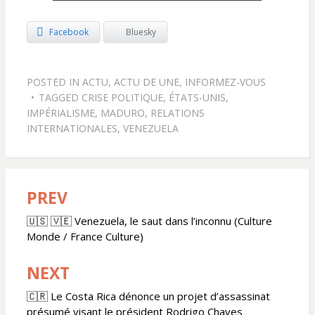
Facebook
Bluesky
POSTED IN
ACTU
,
ACTU DE UNE
,
INFORMEZ-VOUS
TAGGED
CRISE POLITIQUE
,
ÉTATS-UNIS
,
IMPÉRIALISME
,
MADURO
,
RELATIONS
INTERNATIONALES
,
VENEZUELA
PREV
Navigation
de
🇺🇸 🇻🇪 Venezuela, le saut dans l’inconnu (Culture
Monde / France Culture)
l’article
NEXT
🇨🇷 Le Costa Rica dénonce un projet d’assassinat
présumé visant le président Rodrigo Chaves