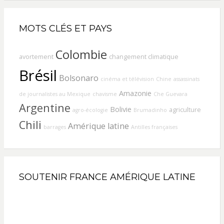
MOTS CLÉS ET PAYS
Colombie
avortement
changement climatique
Brésil
Bolsonaro
cinéma et télévision
Chine
assassinats
Amazonie
de journalistes au Mexique
chavisme
Che Guevara
Argentine
Bolivie
agriculture
agro-écologie
Brumadinho
Chili
Amérique latine
barrages
Antilles françaises
SOUTENIR FRANCE AMÉRIQUE LATINE