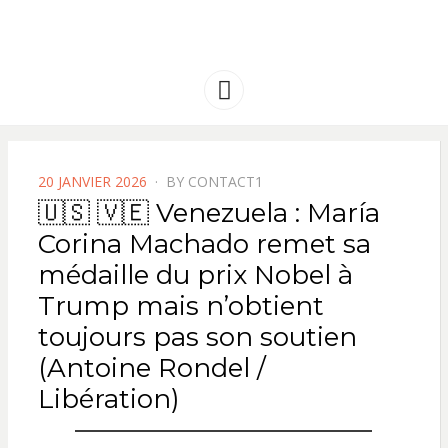
FRANCE
Solidarité international et Amitiés
entre les peuples
AMERIQUE
Menu
LATINE
POSTED
20 JANVIER 2026
BY
CONTACT1
ON
🇺🇸 🇻🇪 Venezuela : María
Corina Machado remet sa
médaille du prix Nobel à
Trump mais n’obtient
toujours pas son soutien
(Antoine Rondel /
Libération)