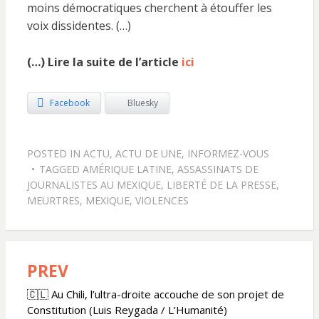
moins démocratiques cherchent à étouffer les
voix dissidentes. (…)
(…) Lire la suite de l’article
ici
Facebook
Bluesky
POSTED IN
ACTU
,
ACTU DE UNE
,
INFORMEZ-VOUS
TAGGED
AMÉRIQUE LATINE
,
ASSASSINATS DE
JOURNALISTES AU MEXIQUE
,
LIBERTÉ DE LA PRESSE
,
MEURTRES
,
MEXIQUE
,
VIOLENCES
PREV
Navigation
de
🇨🇱 Au Chili, l’ultra-droite accouche de son projet de
Constitution (Luis Reygada / L’Humanité)