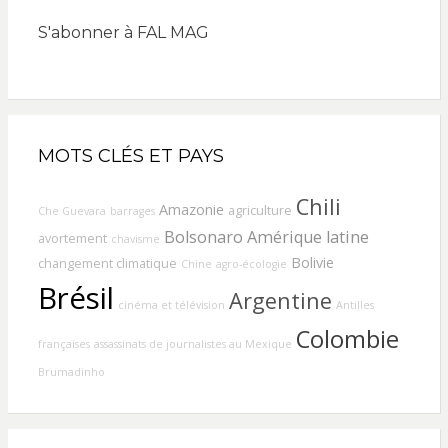
S'abonner à FAL MAG
MOTS CLÉS ET PAYS
Chili
Amazonie
agriculture
Che Guevara
barrages
Bolsonaro
Amérique latine
avortement
chavisme
Bolivie
changement climatique
Chine
agro-écologie
Brésil
Argentine
cinéma et télévision
Antilles
Colombie
françaises
assassinats de journalistes au Mexique
Brumadinho