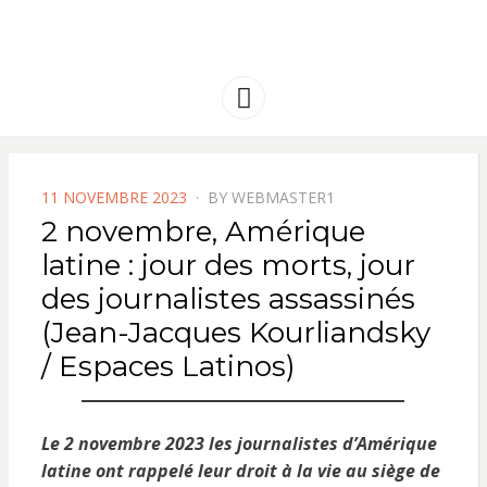
FRANCE
Solidarité international et Amitiés
entre les peuples
AMERIQUE
Menu
LATINE
POSTED
11 NOVEMBRE 2023
BY
WEBMASTER1
ON
2 novembre, Amérique
latine : jour des morts, jour
des journalistes assassinés
(Jean-Jacques Kourliandsky
/ Espaces Latinos)
Le 2 novembre 2023 les journalistes d’Amérique
latine ont rappelé leur droit à la vie au siège de