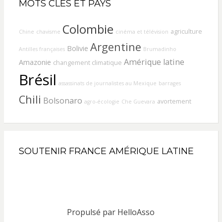
MOTS CLÉS ET PAYS
Colombie
agriculture
Chine
chavisme
cinéma et télévision
Argentine
Bolivie
Antilles françaises
Brumadinho
Amérique latine
Amazonie
changement climatique
Brésil
assassinats de journalistes au Mexique
barrages
Chili
Bolsonaro
avortement
agro-écologie
Che Guevara
SOUTENIR FRANCE AMÉRIQUE LATINE
Propulsé par
HelloAsso