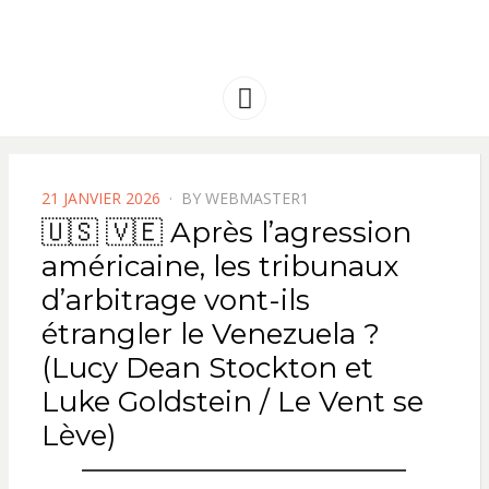
FRANCE
Solidarité international et Amitiés
entre les peuples
AMERIQUE
Menu
LATINE
POSTED
21 JANVIER 2026
BY
WEBMASTER1
ON
🇺🇸 🇻🇪 Après l’agression
américaine, les tribunaux
d’arbitrage vont-ils
étrangler le Venezuela ?
(Lucy Dean Stockton et
Luke Goldstein / Le Vent se
Lève)