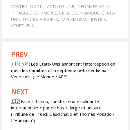
POSTED IN
ACTU
,
ACTU DE UNE
,
INFORMEZ-VOUS
TAGGED
COMMERCE
,
CRISE ÉCONOMIQUE
,
ÉTATS-
UNIS
,
HYDROCARBURES
,
IMPÉRIALISME
,
JUSTICE
,
VENEZUELA
PREV
Navigation
de
🇺🇸 🇻🇪 Les États-Unis annoncent l’interception en
mer des Caraïbes d’un septième pétrolier lié au
l’article
Venezuela (Le Monde / AFP)
NEXT
🇺🇸 Face à Trump, construire une solidarité
internationale « par en bas », large et unitaire
(Tribune de Franck Gaudichaud et Thomas Posado /
L’Humanité)