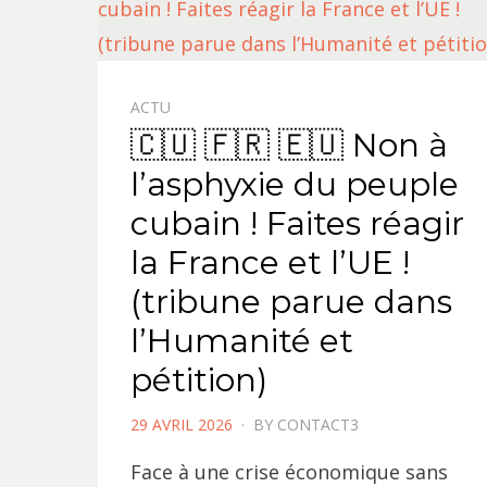
ACTU
🇨🇺 🇫🇷 🇪🇺 Non à
l’asphyxie du peuple
cubain ! Faites réagir
la France et l’UE !
(tribune parue dans
l’Humanité et
pétition)
POSTED
29 AVRIL 2026
BY
CONTACT3
ON
Face à une crise économique sans