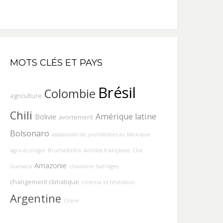
MOTS CLÉS ET PAYS
Brésil
Colombie
agriculture
Chili
Amérique latine
Bolivie
avortement
Bolsonaro
assassinats de journalistes au Mexique
agro-écologie
Brumadinho
Antilles françaises
Che
Amazonie
Guevara
chavisme
barrages
changement climatique
cinéma et télévision
Argentine
Chine