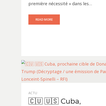
première nécessité » dans les…
READ MORE
ACTU
🇨🇺 🇺🇸 Cuba,