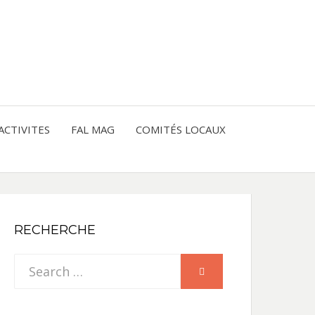
entre les peuples
CE
IQUE
ACTIVITES
FAL MAG
COMITÉS LOCAUX
NE
RECHERCHE
Search
SEARCH
for: