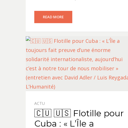
READ MORE
ACTU
🇨🇺 🇺🇸 Flotille pour
Cuba : « L’Île a