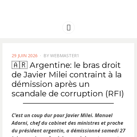
FRANCE
Solidarité international et Amitiés
entre les peuples
AMERIQUE
Menu
LATINE
POSTED
29 JUIN 2026
BY
WEBMASTER1
ON
🇦🇷 Argentine: le bras droit
de Javier Milei contraint à la
démission après un
scandale de corruption (RFI)
C’est un coup dur pour Javier Milei. Manuel
Adorni, chef du cabinet des ministres et proche
du président argentin, a démissionné samedi 27