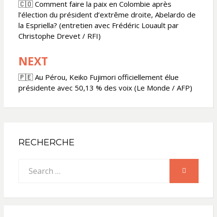
de
🇨🇴 Comment faire la paix en Colombie après
l’élection du président d’extrême droite, Abelardo de
l’article
la Espriella? (entretien avec Frédéric Louault par
Christophe Drevet / RFI)
NEXT
🇵🇪 Au Pérou, Keiko Fujimori officiellement élue
présidente avec 50,13 % des voix (Le Monde / AFP)
RECHERCHE
Search
SEARCH
for: