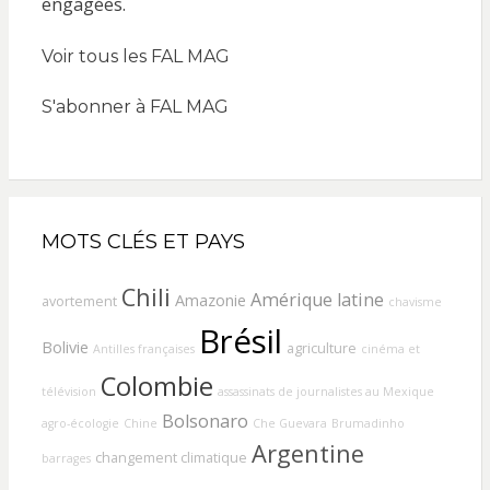
Voir tous les FAL MAG
S'abonner à FAL MAG
MOTS CLÉS ET PAYS
Chili
Amérique latine
Amazonie
avortement
chavisme
Brésil
Bolivie
agriculture
Antilles françaises
cinéma et
Colombie
télévision
assassinats de journalistes au Mexique
Bolsonaro
agro-écologie
Chine
Che Guevara
Brumadinho
Argentine
changement climatique
barrages