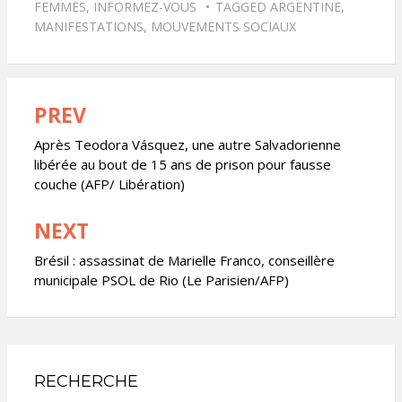
FEMMES
,
INFORMEZ-VOUS
TAGGED
ARGENTINE
,
MANIFESTATIONS
,
MOUVEMENTS SOCIAUX
PREV
Navigation
de
Après Teodora Vásquez, une autre Salvadorienne
libérée au bout de 15 ans de prison pour fausse
l’article
couche (AFP/ Libération)
NEXT
Brésil : assassinat de Marielle Franco, conseillère
municipale PSOL de Rio (Le Parisien/AFP)
RECHERCHE