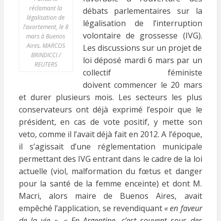
réclamant la
débats parlementaires sur la
légalisation de
légalisation de l’interruption
l’avortement, le 8
volontaire de grossesse (IVG).
mars à Buenos
Aires. MARCOS
Les discussions sur un projet de
BRINDICCI /
loi déposé mardi 6 mars par un
REUTERS
collectif féministe
doivent commencer le 20 mars
et durer plusieurs mois. Les secteurs les plus
conservateurs ont déjà exprimé l’espoir que le
président, en cas de vote positif, y mette son
veto, comme il l’avait déjà fait en 2012. A l’époque,
il s’agissait d’une réglementation municipale
permettant des IVG entrant dans le cadre de la loi
actuelle (viol, malformation du fœtus et danger
pour la santé de la femme enceinte) et dont M.
Macri, alors maire de Buenos Aires, avait
empêché l’application, se revendiquant
« en faveur
de la vie ».
« En Argentine, c’est souvent sous des