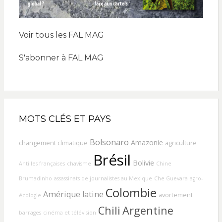
Voir tous les FAL MAG
S'abonner à FAL MAG
MOTS CLÉS ET PAYS
Bolsonaro
Amazonie
changement climatique
agriculture
Brésil
Bolivie
Antilles françaises
chavisme
Chine
Brumadinho
assassinats de journalistes au Mexique
Che Guevara
agro-
Colombie
Amérique latine
avortement
écologie
Chili
Argentine
barrages
cinéma et télévision