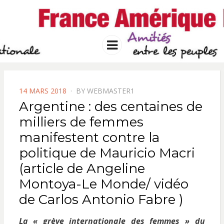
FRANCE
Solidarité international et Amitiés
entre les peuples
AMERIQUE
Menu
LATINE
POSTED
14 MARS 2018
BY
WEBMASTER1
ON
Argentine : des centaines de
milliers de femmes
manifestent contre la
politique de Mauricio Macri
(article de Angeline
Montoya-Le Monde/ vidéo
de Carlos Antonio Fabre )
La « grève internationale des femmes » du