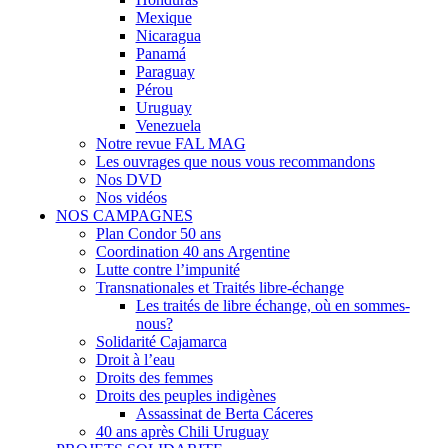
Mexique
Nicaragua
Panamá
Paraguay
Pérou
Uruguay
Venezuela
Notre revue FAL MAG
Les ouvrages que nous vous recommandons
Nos DVD
Nos vidéos
NOS CAMPAGNES
Plan Condor 50 ans
Coordination 40 ans Argentine
Lutte contre l’impunité
Transnationales et Traités libre-échange
Les traités de libre échange, où en sommes-
nous?
Solidarité Cajamarca
Droit à l’eau
Droits des femmes
Droits des peuples indigènes
Assassinat de Berta Cáceres
40 ans après Chili Uruguay