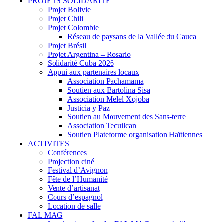
PROJETS SOLIDARITE
Projet Bolivie
Projet Chili
Projet Colombie
Réseau de paysans de la Vallée du Cauca
Projet Brésil
Projet Argentina – Rosario
Solidarité Cuba 2026
Appui aux partenaires locaux
Association Pachamama
Soutien aux Bartolina Sisa
Association Melel Xojoba
Justicia y Paz
Soutien au Mouvement des Sans-terre
Association Tecuilcan
Soutien Plateforme organisation Haïtiennes
ACTIVITES
Conférences
Projection ciné
Festival d’Avignon
Fête de l’Humanité
Vente d’artisanat
Cours d’espagnol
Location de salle
FAL MAG