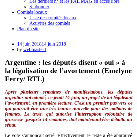
Les derniers n° et les FAL MAG en accès libre
S’abonner
Comités locaux
Liste des comités locaux
Activites des comités
Plan du site
Posted
14 juin 2018
14 juin 2018
on
by
webmaster1
Argentine : les députés disent « oui » à
la légalisation de l’avortement (Emelyne
Ferry/ RTL)
Après plusieurs semaines de manifestations, les députés
argentins
ont adopté, ce jeudi 14 juin, un projet de loi légalisant
l’avortement, en première lecture
. C’est un premier pas vers ce
qui pourrait être une très bonne nouvelle pour des million
s de
femmes. Le texte, qui autorise l’interruption volontaire de
grossesse jusqu’à 14 semaines, doit maintenant être débattu au
sénat.
Le vote s’annonçait serré. Effectivement, le texte a été approuvé