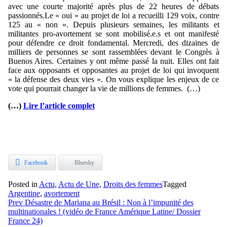
avec une courte majorité après plus de 22 heures de débats
passionnés.Le « oui » au projet de loi a recueilli 129 voix, contre
125 au « non ». Depuis plusieurs semaines, les militants et
militantes pro-avortement se sont mobilisé.e.s et ont manifesté
pour défendre ce droit fondamental. Mercredi, des dizaines de
milliers de personnes se sont rassemblées devant le Congrès à
Buenos Aires. Certaines y ont même passé la nuit. Elles ont fait
face aux opposants et opposantes au projet de loi qui invoquent
« la défense des deux vies ». On vous explique les enjeux de ce
vote qui pourrait changer la vie de millions de femmes.
(…)
(…)
Lire l’article complet
Facebook
Bluesky
Posted in
Actu
,
Actu de Une
,
Droits des femmes
Tagged
Argentine
,
avortement
Navigation
Prev
Désastre de Mariana au Brésil : Non à l’impunité des
multinationales ! (vidéo de France Amérique Latine/ Dossier
de
France 24)