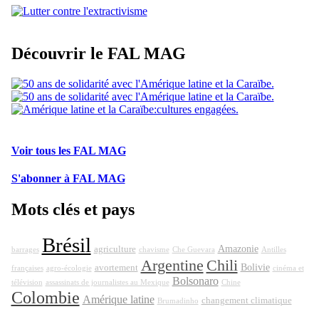
Découvrir le FAL MAG
Voir tous les FAL MAG
S'abonner à FAL MAG
Mots clés et pays
Brésil
Amazonie
agriculture
barrages
chavisme
Che Guevara
Antilles
Argentine
Chili
Bolivie
avortement
françaises
agro-écologie
cinéma et
Bolsonaro
télévision
assassinats de journalistes au Mexique
Chine
Colombie
Amérique latine
changement climatique
Brumadinho