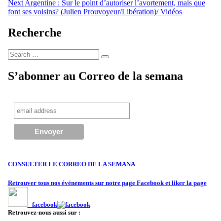
l’article
Next
Argentine : Sur le point d’autoriser l’avortement, mais que
font ses voisins? (Julien Prouvoyeur/Libération)/ Vidéos
Recherche
Search
Search
for:
S’abonner au Correo de la semana
CONSULTER LE CORREO DE LA SEMANA
Retrouver tous nos événements sur notre page Facebook et liker la page
facebook
Retrouvez-nous aussi sur :